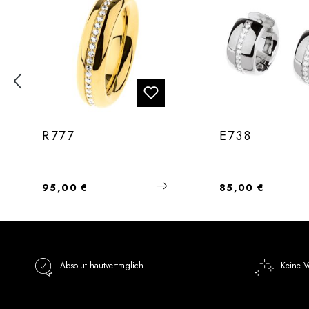
R777
E738
Regulärer Preis:
Regulärer Preis:
95,00 €
85,00 €
Absolut hautverträglich
Keine V