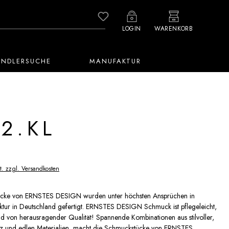
Du hast 0 Produkte auf dem M
LOGIN
WARENKORB
ÄNDLERSUCHE
MANUFAKTUR
2.KL
t. zzgl. Versandkosten
cke von ERNSTES DESIGN wurden unter höchsten Ansprüchen in
tur in Deutschland gefertigt. ERNSTES DESIGN Schmuck ist pflegeleicht,
und von herausragender Qualität! Spannende Kombinationen aus stilvoller,
anz und edlen Materialien, macht die Schmuckstücke von ERNSTES