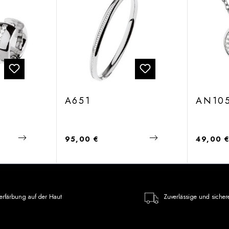
A651
AN10
Regulärer Preis:
Regulärer
95,00 €
49,00 
erfärbung auf der Haut
Zuverlässige und sicher