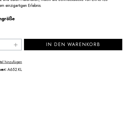
 einzigartigen Erlebnis.
auswählen
ngröße
Anzahl: Gib den gewünschten Wert ein ode
IN DEN WARENKORB
tel hinzufügen
mer:
A652.KL