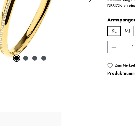
DESIGN zu einem
Armspange
KL
MI
Produkt 
Zum Merkzet
Produktnum