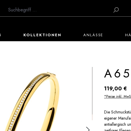
N
KOLLEKTIONEN
ANLÄSSE
H
A65
Regulärer Preis:
119,00 €
*Preise inkl. MwS
Die Schmuckstü
eigener Manufak
antiallergisch 
zeitloser Eleg