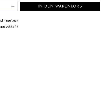
Anzahl: Gib den gewünschten Wert ein ode
IN DEN WARENKORB
tel hinzufügen
mer:
A664.16