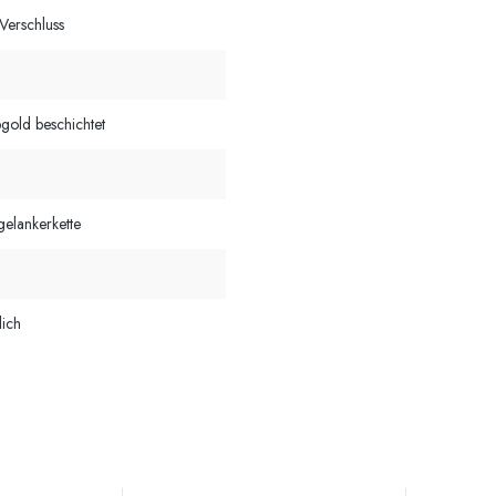
-Verschluss
2
gold beschichtet
gelankerkette
lich