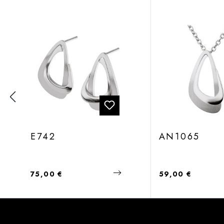
Produktgalerie überspringen
E742
AN1065
Regulärer Preis:
Regulärer Preis:
75,00 €
59,00 €