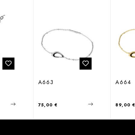
A663
A664
Regulärer Preis:
Regulärer
75,00 €
89,00 