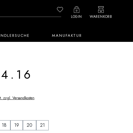
Du hast 0 Produkte auf dem M
LOGIN
WARENKORB
ÄNDLERSUCHE
MANUFAKTUR
4.16
t. zzgl. Versandkosten
auswählen
18
19
20
21