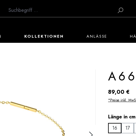
N
KOLLEKTIONEN
ANLÄSSE
H
A66
Regulärer Preis:
89,00 €
*Preise inkl. MwS
Länge in cm
16
17