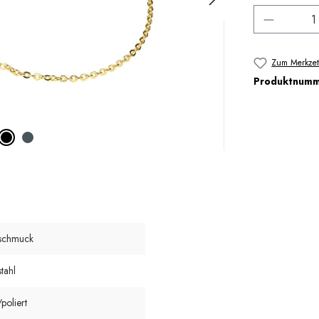
Produkt 
Zum Merkzet
Produktnum
schmuck
tahl
poliert