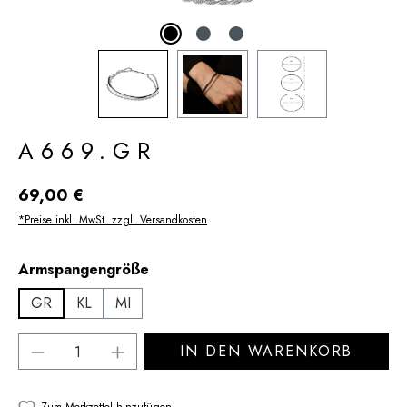
A669.GR
Regulärer Preis:
69,00 €
*Preise inkl. MwSt. zzgl. Versandkosten
auswählen
Armspangengröße
GR
KL
MI
Produkt Anzahl: Gib den gewünschten Wert 
IN DEN WARENKORB