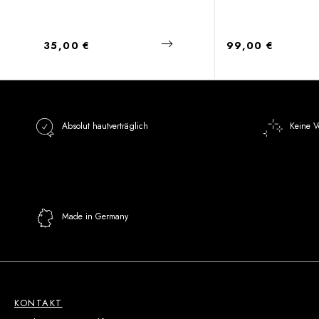
Regulärer Preis:
Regulärer Preis:
35,00 €
99,00 €
Absolut hautverträglich
Keine V
Made in Germany
KONTAKT