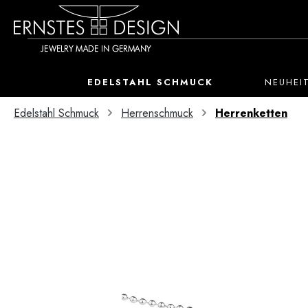
 Hauptinhalt springen
Zur Suche springen
Zur Hauptnavigation springen
EDELSTAHL SCHMUCK
NEUHEI
Edelstahl Schmuck
Herrenschmuck
Herrenketten
Bildergalerie überspringen