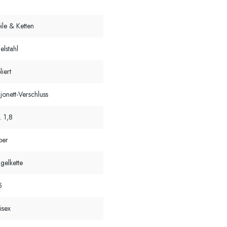
ile & Ketten
elstahl
liert
jonett-Verschluss
. 1,8
lber
gelkette
5
isex