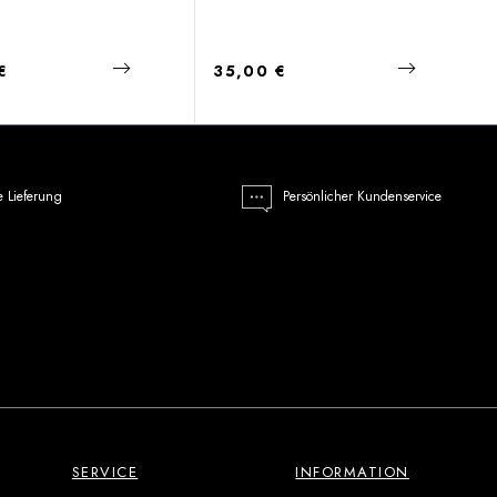
 Preis:
Regulärer Preis:
€
35,00 €
e Lieferung
Persönlicher Kundenservice
SERVICE
INFORMATION