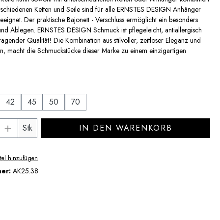
rschiedenen Ketten und Seile sind für alle ERNSTES DESIGN Anhänger
eignet. Der praktische Bajonett - Verschluss ermöglicht ein besonders
nd Ablegen. ERNSTES DESIGN Schmuck ist pflegeleicht, antiallergisch
agender Qualität! Die Kombination aus stilvoller, zeitloser Eleganz und
en, macht die Schmuckstücke dieser Marke zu einem einzigartigen
auswählen
42
45
50
70
Anzahl: Gib den gewünschten Wert ein ode
Stk
IN DEN WARENKORB
tel hinzufügen
mer:
AK25.38