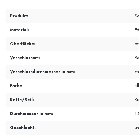
Produkt:
Se
Material:
Ed
Oberfläche:
po
Verschlussart:
Ba
Verschlussdurchmesser in mm:
ca
Farbe:
si
Kette/Seil:
Ku
Durchmesser in mm:
1,
Geschlecht:
un