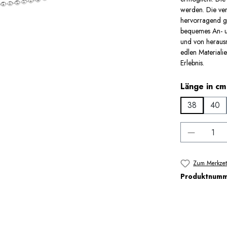
werden. Die ve
hervorragend ge
bequemes An- u
und von herausr
edlen Materiali
Erlebnis.
Länge in cm
38
40
Produkt 
Zum Merkzet
Produktnum