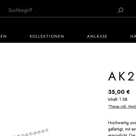
TEN
KOLLEKTIONEN
ANLÄSSE
H
AK2
Regulärer Preis:
35,00 €
Inhalt:
1 Stk
*Preise inkl. MwS
Hochwertig und 
gefertigt, mit e
ermöglicht. Die