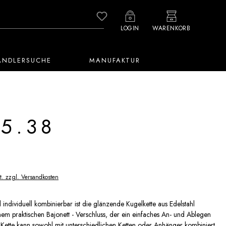
Du hast 0 Produkte auf dem M
LOGIN
WARENKORB
ÄNDLERSUCHE
MANUFAKTUR
5.38
t. zzgl. Versandkosten
individuell kombinierbar ist die glänzende Kugelkette aus Edelstahl
inem praktischen Bajonett - Verschluss, der ein einfaches An- und Ablegen
 Kette kann sowohl mit unterschiedlichen Ketten oder Anhänger kombiniert