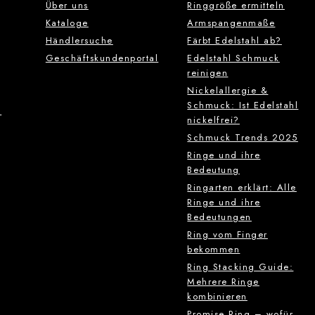
Über uns
Ringgröße ermitteln
Kataloge
Armspangenmaße
Händlersuche
Färbt Edelstahl ab?
Geschäftskundenportal
Edelstahl Schmuck
reinigen
Nickelallergie &
Schmuck: Ist Edelstahl
g
nickelfrei?
Schmuck Trends 2025
Ringe und ihre
Bedeutung
Ringarten erklärt: Alle
Ringe und ihre
Bedeutungen
Ring vom Finger
bekommen
Ring Stacking Guide:
Mehrere Ringe
kombinieren
Promise Ring – wofür