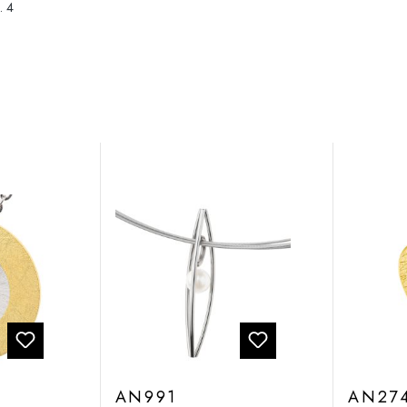
. 4
AN991
AN27