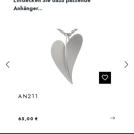
Entdecken Sie dazu passende
Anhänger...
AN211
Regulärer Preis:
65,00 €