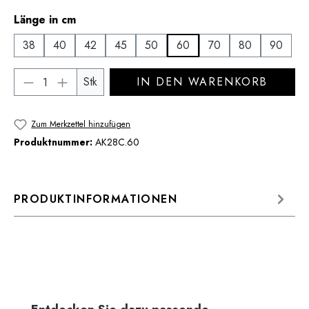
auswählen
Länge in cm
38
40
42
45
50
60
70
80
90
Produkt Anzahl: Gib den gewünschten Wert 
Stk
IN DEN WARENKORB
Zum Merkzettel hinzufügen
Produktnummer:
AK28C.60
PRODUKTINFORMATIONEN
Produktgalerie überspringen