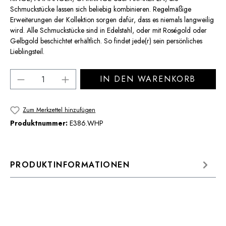
Schmuckstücke lassen sich beliebig kombinieren. Regelmäßige
Erweiterungen der Kollektion sorgen dafür, dass es niemals langweilig
wird. Alle Schmuckstücke sind in Edelstahl, oder mit Roségold oder
Gelbgold beschichtet erhältlich. So findet jede(r) sein persönliches
Lieblingsteil.
Produkt Anzahl: Gib den gewünschten Wert 
IN DEN WARENKORB
Zum Merkzettel hinzufügen
Produktnummer:
E386.WHP
PRODUKTINFORMATIONEN