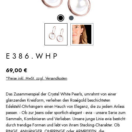
E386.WHP
Regulärer Preis:
69,00 €
*Preise inkl. MwSt. zzgl. Versandkosten
Das Zusammenspiel der Crystal White Pearls, umrahmt von einer
glänzenden Kreisform, verleihen den Roségold beschichteten
Edelstahl-Ohrhängern einen Hauch von Eleganz, die zu jedem Anlass
passen. - Ob zur Jeans oder sportlich-elegant - evia - unsere Serie zum
Sammeln, Kombinieren und Verlieben. Unsere junge Linie evia besticht
durch trendige Formen und lebt von ihrem Stacking-Charakter. Ob
RINGE, ANHÄNGER, OHRRINGE oder ARMREIFEN, die