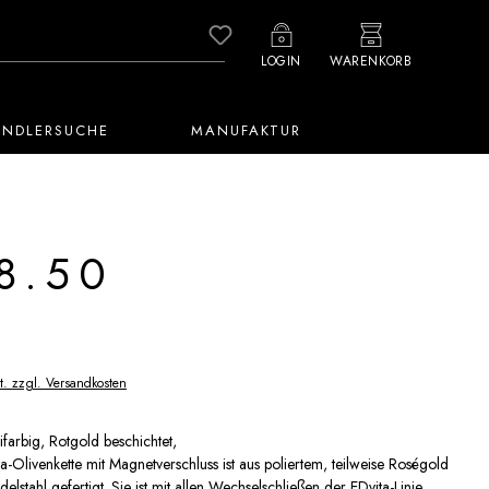
Du hast 0 Produkte auf dem M
LOGIN
WARENKORB
ÄNDLERSUCHE
MANUFAKTUR
8.50
t. zzgl. Versandkosten
ifarbig, Rotgold beschichtet,
ta-Olivenkette mit Magnetverschluss ist aus poliertem, teilweise Roségold
elstahl gefertigt. Sie ist mit allen Wechselschließen der EDvita-Linie