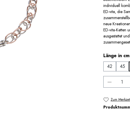
individuell komb
ED-vita, die S
zusammenstellb
neue Kreationen
ED-vita-Ketten 
ausgestattet un
zusammengesetzt
Länge in cm
42
45
Produkt 
Zum Merkzet
Produktnum