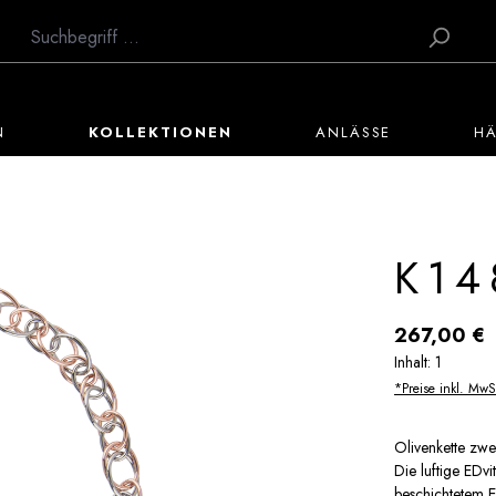
N
KOLLEKTIONEN
ANLÄSSE
H
K14
Regulärer Preis:
267,00 €
Inhalt:
1
*Preise inkl. MwS
Olivenkette zwe
Die luftige EDvi
beschichtetem Ed