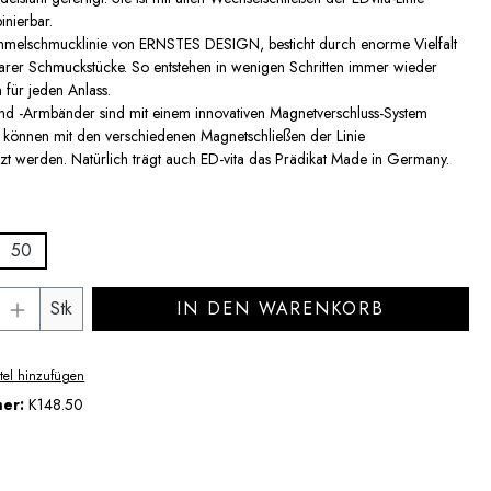
inierbar.
ammelschmucklinie von ERNSTES DESIGN, besticht durch enorme Vielfalt
arer Schmuckstücke. So entstehen in wenigen Schritten immer wieder
 für jeden Anlass.
und -Armbänder sind mit einem innovativen Magnetverschluss-System
d können mit den verschiedenen Magnetschließen der Linie
 werden. Natürlich trägt auch ED-vita das Prädikat Made in Germany.
auswählen
50
Anzahl: Gib den gewünschten Wert ein ode
Stk
IN DEN WARENKORB
tel hinzufügen
mer:
K148.50