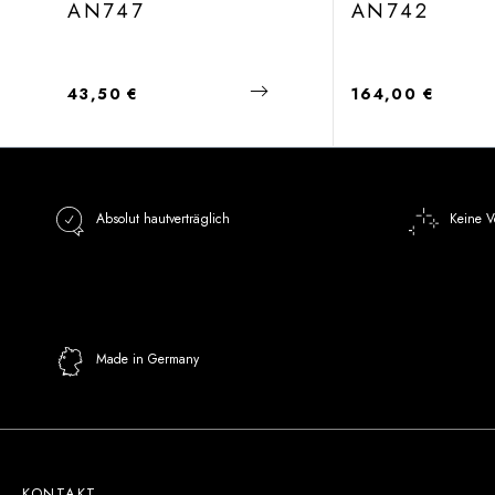
AN747
AN742
Regulärer Preis:
Regulärer Preis:
43,50 €
164,00 €
Absolut hautverträglich
Keine V
Made in Germany
KONTAKT