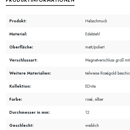
PRODUKTINFORMATIONEN
Produkt:
Halsschmuck
Material:
Edelstahl
Oberfläche:
matt/poliert
Verschlussart:
Magnetverschluss groß mi
Weitere Materialien:
teilweise Roségold beschic
Kollektion:
EDvita
Farbe:
rosé, silber
Durchmesser in mm:
12
Geschlecht:
weiblich