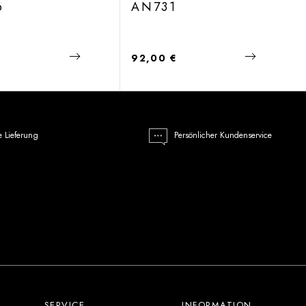
6
AN731
 Preis:
Regulärer Preis:
€
92,00 €
e Lieferung
Persönlicher Kundenservice
SERVICE
INFORMATION