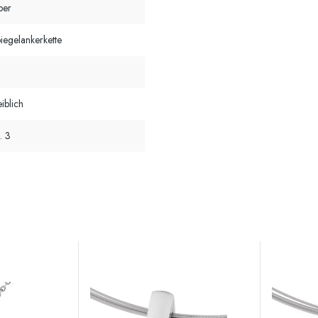
lber
iegelankerkette
iblich
. 3