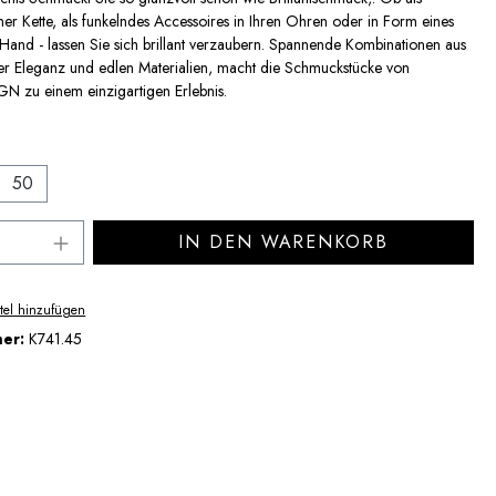
er Kette, als funkelndes Accessoires in Ihren Ohren oder in Form eines
 Hand - lassen Sie sich brillant verzaubern. Spannende Kombinationen aus
tloser Eleganz und edlen Materialien, macht die Schmuckstücke von
 zu einem einzigartigen Erlebnis.
auswählen
50
Anzahl: Gib den gewünschten Wert ein ode
IN DEN WARENKORB
tel hinzufügen
mer:
K741.45