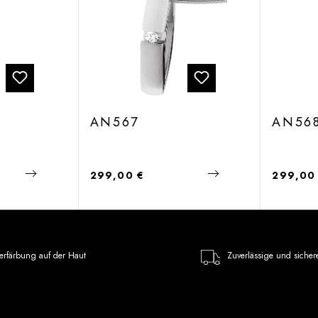
AN567
AN56
Regulärer Preis:
Regulärer
299,00 €
299,00
erfärbung auf der Haut
Zuverlässige und sicher