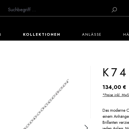
N
KOLLEKTIONEN
ANLÄSSE
H
K74
Regulärer Preis:
134,00 €
*Preise inkl. MwS
Das moderne Col
einem Anhänger,
Brillanten verzi
jeden Anlass. N