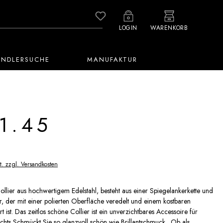
Du hast 0 Produkte auf dem M
LOGIN
WARENKORB
ÄNDLERSUCHE
MANUFAKTUR
1.45
t. zzgl. Versandkosten
lier aus hochwertigem Edelstahl, besteht aus einer Spiegelankerkette und
 der mit einer polierten Oberfläche veredelt und einem kostbaren
ert ist. Das zeitlos schöne Collier ist ein unverzichtbares Accessoire für
ichts Schmückt Sie so glanzvoll schön wie Brillantschmuck,. Ob als