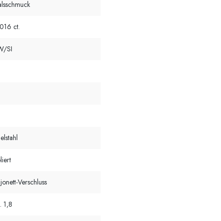
lsschmuck
016 ct.
W/SI
elstahl
liert
jonett-Verschluss
. 1,8