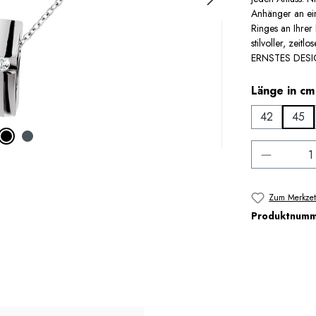
Anhänger an ein
Ringes an Ihrer
stilvoller, zei
ERNSTES DESIGN
Länge in cm
42
45
Produkt 
Zum Merkzet
Produktnum