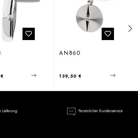
8
AN860
 Preis:
Regulärer Preis:
 €
139,50 €
e Lieferung
Persönlicher Kundenservice