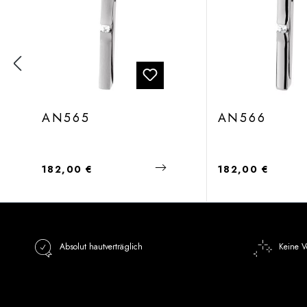
AN565
AN566
Regulärer Preis:
Regulärer Preis:
182,00 €
182,00 €
Absolut hautverträglich
Keine V