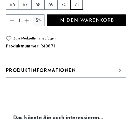
66
67
68
69
70
71
Produkt Anzahl: Gib den gewünschten Wert 
Stk
IN DEN WARENKORB
Zum Merkzettel hinzufügen
Produktnummer:
R408.71
PRODUKTINFORMATIONEN
Produktgalerie überspringen
Das könnte Sie auch interessieren...