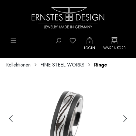
Zum Hauptinhalt springen
Du hast 0 Produkte auf d
LOGIN
WARENKORB
Kollektionen
FINE STEEL WORKS
Ringe
Bildergalerie überspringen