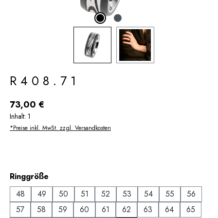
R408.71
Regulärer Preis:
73,00 €
Inhalt:
1
*Preise inkl. MwSt. zzgl. Versandkosten
auswählen
Ringgröße
48
49
50
51
52
53
54
55
56
57
58
59
60
61
62
63
64
65