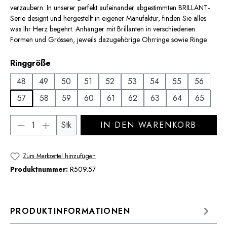
verzaubern. In unserer perfekt aufeinander abgestimmten BRILLANT-
Serie designt und hergestellt in eigener Manufaktur, finden Sie alles
was Ihr Herz begehrt. Anhänger mit Brillanten in verschiedenen
Formen und Grössen, jeweils dazugehörige Ohrringe sowie Ringe.
auswählen
Ringgröße
48
49
50
51
52
53
54
55
56
57
58
59
60
61
62
63
64
65
Produkt Anzahl: Gib den gewünschten Wert 
Stk
IN DEN WARENKORB
Zum Merkzettel hinzufügen
Produktnummer:
R509.57
PRODUKTINFORMATIONEN