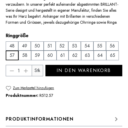
verzaubern. In unserer perfekt aufeinander abgestimmten BRILLANT-
Serie designt und hergestellt in eigener Manufaktur, finden Sie alles
was Ihr Herz begehrt. Anhänger mit Brillanten in verschiedenen
Formen und Grössen, jeweils dazugehörige Ohrringe sowie Ringe.
auswählen
Ringgröße
48
49
50
51
52
53
54
55
56
57
58
59
60
61
62
63
64
65
Produkt Anzahl: Gib den gewünschten Wert 
Stk
IN DEN WARENKORB
Zum Merkzettel hinzufügen
Produktnummer:
R512.57
PRODUKTINFORMATIONEN