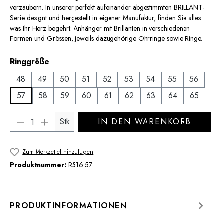
verzaubern. In unserer perfekt aufeinander abgestimmten BRILLANT-
Serie designt und hergestellt in eigener Manufaktur, finden Sie alles
was Ihr Herz begehrt. Anhänger mit Brillanten in verschiedenen
Formen und Grössen, jeweils dazugehörige Ohrringe sowie Ringe.
auswählen
Ringgröße
48
49
50
51
52
53
54
55
56
57
58
59
60
61
62
63
64
65
Produkt Anzahl: Gib den gewünschten Wert 
Stk
IN DEN WARENKORB
Zum Merkzettel hinzufügen
Produktnummer:
R516.57
PRODUKTINFORMATIONEN