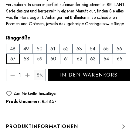
verzaubern. In unserer perfekt aufeinander abgestimmten BRILLANT-
Serie designt und hergestellt in eigener Manufaktur, finden Sie alles
was Ihr Herz begehrt. Anhänger mit Brillanten in verschiedenen
Formen und Grössen, jeweils dazugehörige Ohrringe sowie Ringe.
auswählen
Ringgröße
48
49
50
51
52
53
54
55
56
57
58
59
60
61
62
63
64
65
Produkt Anzahl: Gib den gewünschten Wert 
Stk
IN DEN WARENKORB
Zum Merkzettel hinzufügen
Produktnummer:
R518.57
PRODUKTINFORMATIONEN