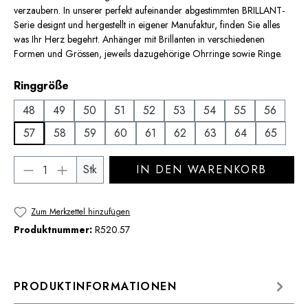
verzaubern. In unserer perfekt aufeinander abgestimmten BRILLANT-
Serie designt und hergestellt in eigener Manufaktur, finden Sie alles
was Ihr Herz begehrt. Anhänger mit Brillanten in verschiedenen
Formen und Grössen, jeweils dazugehörige Ohrringe sowie Ringe.
auswählen
Ringgröße
48
49
50
51
52
53
54
55
56
57
58
59
60
61
62
63
64
65
Produkt Anzahl: Gib den gewünschten Wert 
Stk
IN DEN WARENKORB
Zum Merkzettel hinzufügen
Produktnummer:
R520.57
PRODUKTINFORMATIONEN