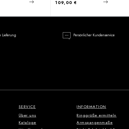
 Preis:
Regulärer Preis:
€
109,00 €
e Lieferung
Persönlicher Kundenservice
SERVICE
INFORMATION
Über uns
Ringgröße ermitteln
Kataloge
Armspangenmaße