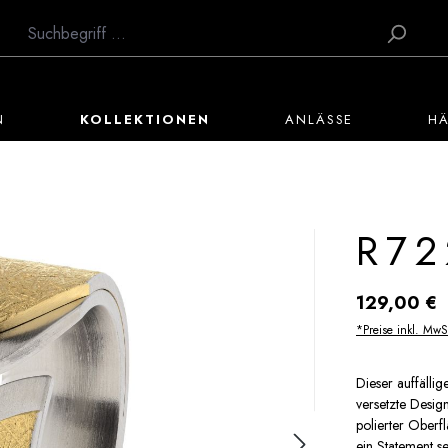
N
KOLLEKTIONEN
ANLÄSSE
H
R72
Regulärer Preis:
129,00 €
*Preise inkl. MwS
Dieser auffällig
versetzte Desig
polierter Oberfl
ein Statement 