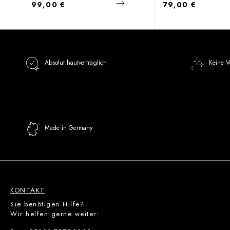
Regulärer Preis:
Regulärer Preis:
99,00 €
79,00 €
Absolut hautverträglich
Keine V
Made in Germany
KONTAKT
Sie benötigen Hilfe?
Wir helfen gerne weiter: