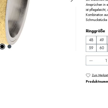
Ansprüchen in 
ist pflegeleich
Kombination aus 
Schmuckstücke 
a
Ringgröße
48
49
59
60
Produkt 
Zum Merkzet
Produktnum