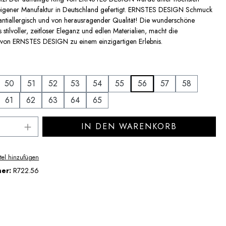
eigener Manufaktur in Deutschland gefertigt. ERNSTES DESIGN Schmuck
t, antiallergisch und von herausragender Qualität! Die wunderschöne
stilvoller, zeitloser Eleganz und edlen Materialien, macht die
von ERNSTES DESIGN zu einem einzigartigen Erlebnis.
uswählen
50
51
52
53
54
55
56
57
58
61
62
63
64
65
Anzahl: Gib den gewünschten Wert ein ode
IN DEN WARENKORB
tel hinzufügen
mer:
R722.56