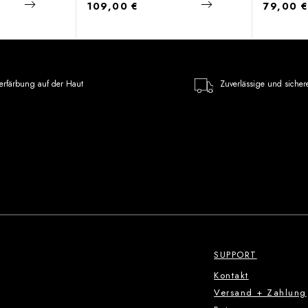
Regulärer Preis:
Regulärer
109,00 €
79,00 
erfärbung auf der Haut
Zuverlässige und sicher
SUPPORT
Kontakt
Versand + Zahlung