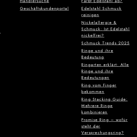
Händlersuche
Färbt Edelstahl ab?
Geschäftskundenportal
Edelstahl Schmuck
reinigen
Nickelallergie &
Schmuck: Ist Edelstahl
g
nickelfrei?
Schmuck Trends 2025
Ringe und ihre
Bedeutung
Ringarten erklärt: Alle
Ringe und ihre
Bedeutungen
Ring vom Finger
bekommen
Ring Stacking Guide:
Mehrere Ringe
kombinieren
Promise Ring – wofür
steht der
Versprechungsring?