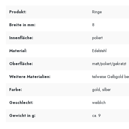
Produkt:
Ringe
Breite in mm:
8
Innenfläche:
poliert
Material:
Edelstahl
Oberfläche:
matt/poliert/gekratzt
Weitere Materialien:
teilweise Gelbgold be
Farbe:
gold, silber
Geschlecht:
weiblich
Gewicht in g:
ca. 9