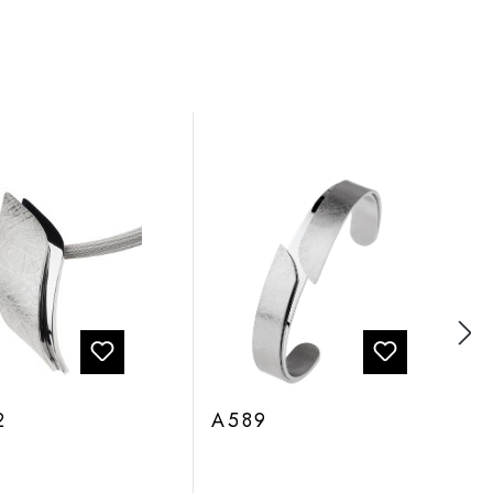
2
A589