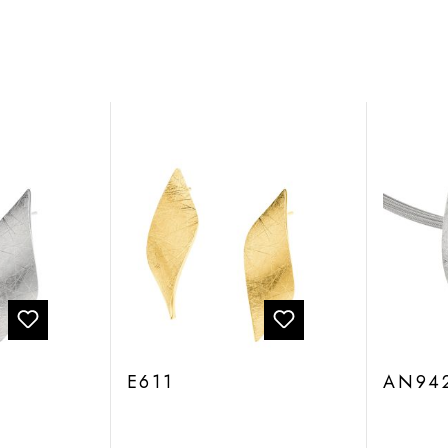
E611
AN94