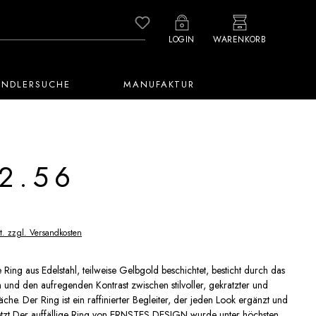
Du hast 0 Produkte auf dem M
LOGIN
WARENKORB
ÄNDLERSUCHE
MANUFAKTUR
2.56
t. zzgl. Versandkosten
e Ring aus Edelstahl, teilweise Gelbgold beschichtet, besticht durch das
n und den aufregenden Kontrast zwischen stilvoller, gekratzter und
äche. Der Ring ist ein raffinierter Begleiter, der jeden Look ergänzt und
setzt Der auffällige Ring von ERNSTES DESIGN wurde unter höchsten