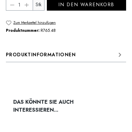
Produkt Anzahl: Gib den gewünschten Wert 
Stk
IN DEN WARENKORB
Zum Merkzettel hinzufügen
Produktnummer:
R765.48
PRODUKTINFORMATIONEN
Produktgalerie überspringen
DAS KÖNNTE SIE AUCH
INTERESSIEREN...