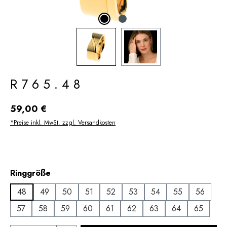
R765.48
Regulärer Preis:
59,00 €
*Preise inkl. MwSt. zzgl. Versandkosten
auswählen
Ringgröße
48
49
50
51
52
53
54
55
56
57
58
59
60
61
62
63
64
65