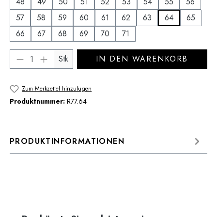
48
49
50
51
52
53
54
55
56
57
58
59
60
61
62
63
64
65
66
67
68
69
70
71
Produkt Anzahl: Gib den gewünschten Wert 
Stk
IN DEN WARENKORB
Zum Merkzettel hinzufügen
Produktnummer:
R77.64
PRODUKTINFORMATIONEN