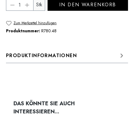
Produkt Anzahl: Gib den gewünschten Wert 
Stk
IN DEN WARENKORB
Zum Merkzettel hinzufügen
Produktnummer:
R780.48
PRODUKTINFORMATIONEN
Produktgalerie überspringen
DAS KÖNNTE SIE AUCH
INTERESSIEREN...