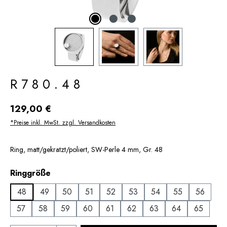
R780.48
Regulärer Preis:
129,00 €
*Preise inkl. MwSt. zzgl. Versandkosten
Ring, matt/gekratzt/poliert, SW-Perle 4 mm, Gr. 48
auswählen
Ringgröße
48
49
50
51
52
53
54
55
56
57
58
59
60
61
62
63
64
65