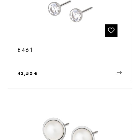
E461
Regulärer Preis:
43,50 €