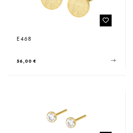
E468
Regulärer Preis:
56,00 €