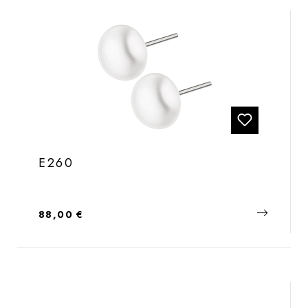
E260
Regulärer Preis:
88,00 €