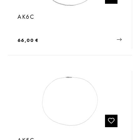
AK6C
Regulärer Preis:
66,00 €