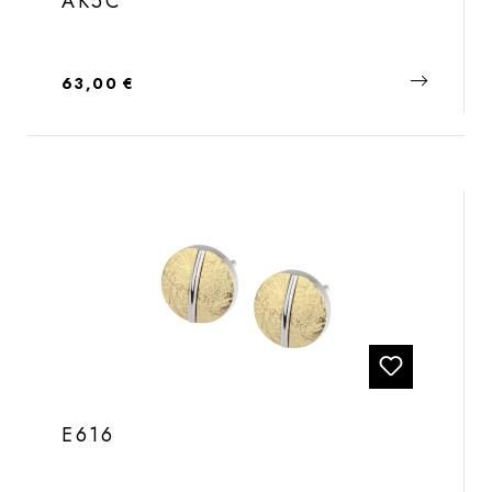
AK5C
Regulärer Preis:
63,00 €
E616