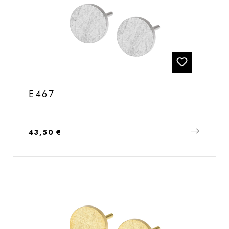
E467
Regulärer Preis:
43,50 €