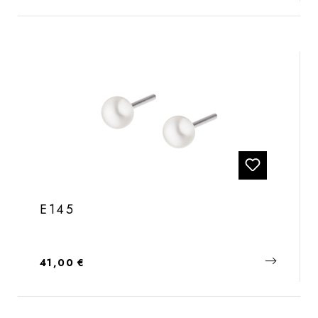
E145
Regulärer Preis:
41,00 €