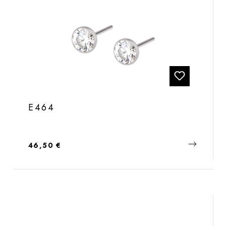
E464
Regulärer Preis:
46,50 €