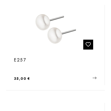
E257
Regulärer Preis:
35,00 €