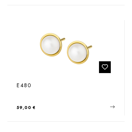
E480
Regulärer Preis:
59,00 €