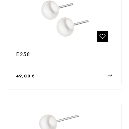
E258
Regulärer Preis:
49,00 €