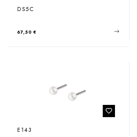
DS5C
Regulärer Preis:
67,50 €
E143