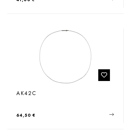
AK42C
Regulärer Preis:
64,50 €