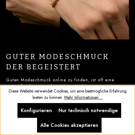
GUTER MODESCHMUCK
DER BEGEISTERT
Guten Modeschmuck online zu finden, ist oft eine
Herausforderung – die wahre Qualität zeigt sich meist
Diese Website verwendet Cookies, um eine bestmögliche Erfahrung
erst, wenn Sie das Schmuckstück in den Händen halten
bieten zu können.
Mehr Informationen ...
oder es eine Weile getragen haben. Bei uns können Sie
sich jedoch auf höchste Qualitätsstandards verlassen.
Konfigurieren
Nur technisch notwendige
Wir setzen nicht nur auf beste Materialien, sondern
auch auf eine erstklassige Verarbeitung. Unsere
Kundinnen und Kunden schätzen unseren schönen
Alle Cookies akzeptieren
Modeschmuck aus den folgenden Gründen: