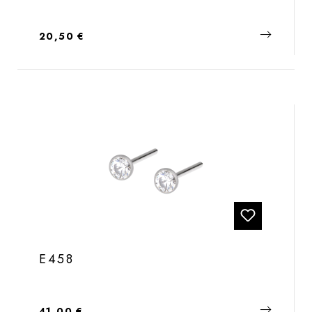
Regulärer Preis:
20,50 €
E458
Regulärer Preis:
41,00 €