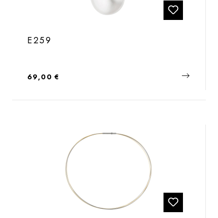
E259
Regulärer Preis:
69,00 €