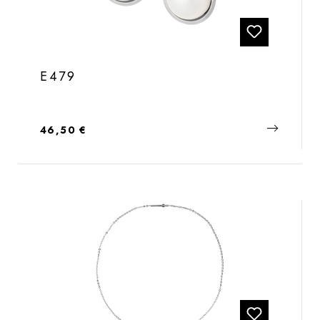
E479
Regulärer Preis:
46,50 €