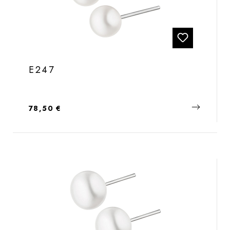
E247
Regulärer Preis:
78,50 €