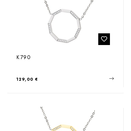
K790
Regulärer Preis:
129,00 €