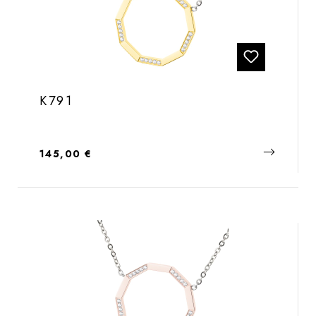
K791
Regulärer Preis:
145,00 €