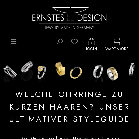
Zum Hauptinhalt springen
Du hast 0 Produkte auf d
LOGIN
WARENKORB
WELCHE OHRRINGE ZU
KURZEN HAAREN? UNSER
ULTIMATIVER STYLEGUIDE
Das Styling von kurzen Haaren bringt einige