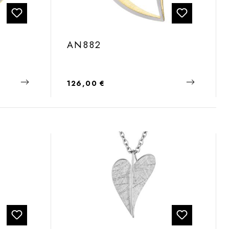
AN882
Regulärer Preis:
126,00 €