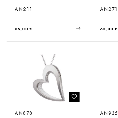
AN211
AN271
Regulärer Preis:
Regulärer
65,00 €
65,00 €
AN878
AN93