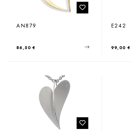
AN879
E242
Regulärer Preis:
Regulärer
86,50 €
99,00 €