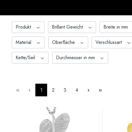
Produkt
Brillant Gewicht
Breite in mm
Material
Oberfläche
Verschlussart
Kette/Seil
Durchmesser in mm
Seite
Seite
Seite
Seite
1
2
3
4