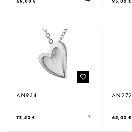
Regulärer Preis:
Regulärer
69,00 €
95,00 €
AN934
AN27
Regulärer Preis:
Regulärer
78,50 €
65,00 €