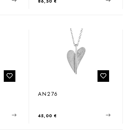
Regulärer Preis:
86,50 €
AN276
Regulärer Preis:
45,00 €