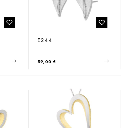
E244
Regulärer Preis:
59,00 €