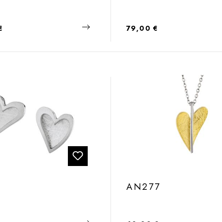
 Preis:
Regulärer Preis:
€
79,00 €
AN277