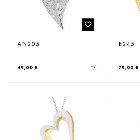
AN205
E245
Regulärer Preis:
Regulärer
49,00 €
79,00 €