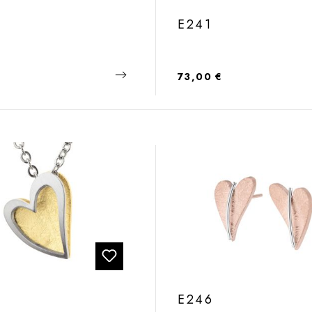
E241
 Preis:
Regulärer Preis:
73,00 €
5
E246