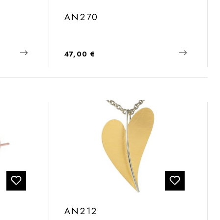
AN270
Regulärer Preis:
47,00 €
AN212