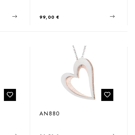
Regulärer Preis:
99,00 €
AN880