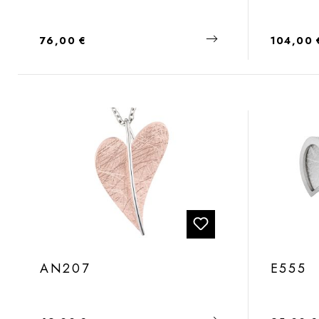
Regulärer Preis:
Regulärer
76,00 €
104,00 
AN207
E555