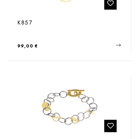
K857
Regulärer Preis:
99,00 €