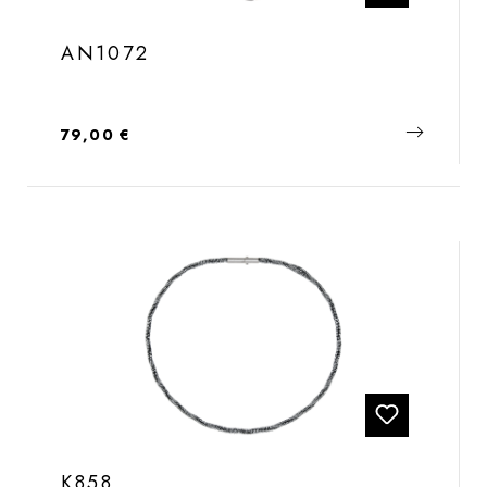
AN1072
Regulärer Preis:
79,00 €
K858