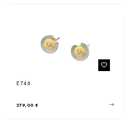
E746
Regulärer Preis:
279,00 €