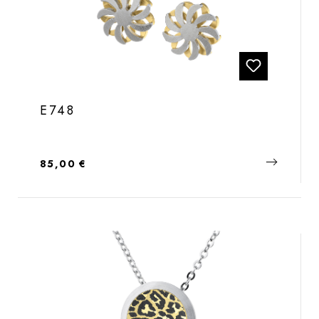
E748
Regulärer Preis:
85,00 €