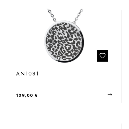
AN1081
Regulärer Preis:
109,00 €