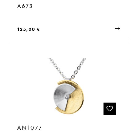
A673
Regulärer Preis:
125,00 €
AN1077