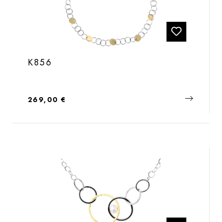
K856
Regulärer Preis:
269,00 €