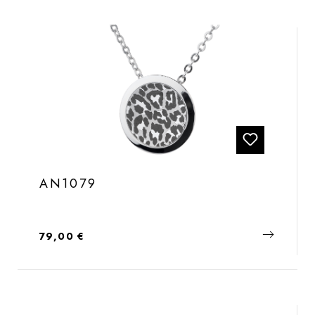
AN1079
Regulärer Preis:
79,00 €