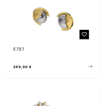
E751
Regulärer Preis:
299,00 €