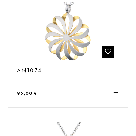
AN1074
Regulärer Preis:
95,00 €