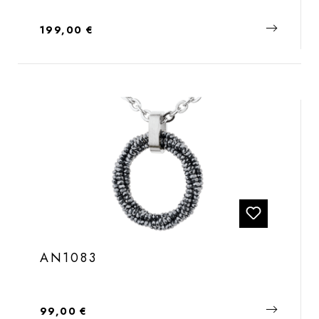
Regulärer Preis:
199,00 €
AN1083
Regulärer Preis:
99,00 €