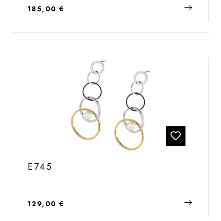
Regulärer Preis:
185,00 €
E745
Regulärer Preis:
129,00 €