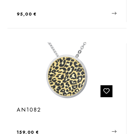
Regulärer Preis:
95,00 €
AN1082
Regulärer Preis:
159,00 €