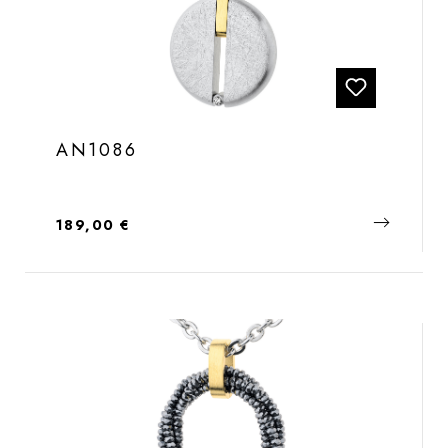
AN1086
Regulärer Preis:
189,00 €