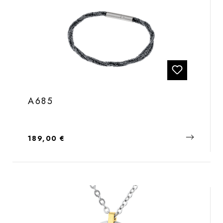
A685
Regulärer Preis:
189,00 €