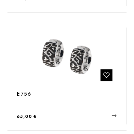
E756
Regulärer Preis:
65,00 €