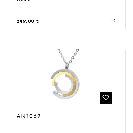
Regulärer Preis:
249,00 €
AN1069