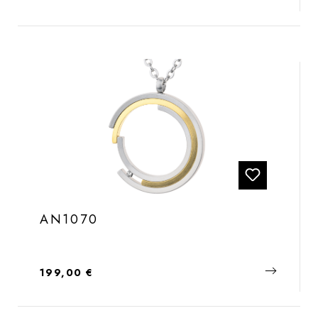
AN1070
Regulärer Preis:
199,00 €