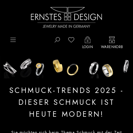
Zum Hauptinhalt springen
Du hast 0 Produkte auf d
LOGIN
WARENKORB
SCHMUCK-TRENDS 2025 -
DIESER SCHMUCK IST
HEUTE MODERN!
Sie möchten sich beim Thema Schmuck mit der Zeit