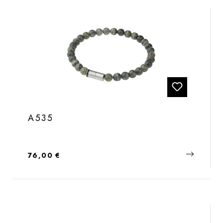
A535
Regulärer Preis:
76,00 €