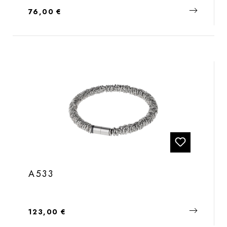
Regulärer Preis:
76,00 €
A533
Regulärer Preis:
123,00 €