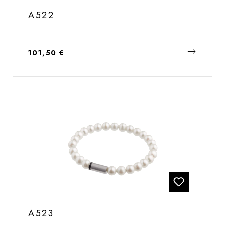
A522
Regulärer Preis:
101,50 €
A523