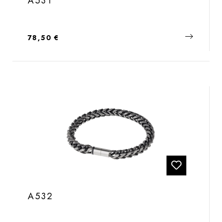
A531
Regulärer Preis:
78,50 €
A532