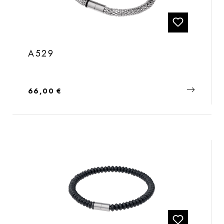
A529
Regulärer Preis:
66,00 €