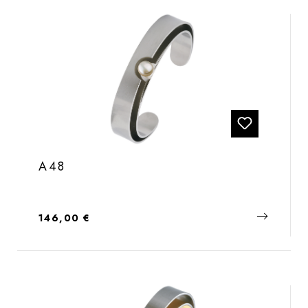
A48
Regulärer Preis:
146,00 €