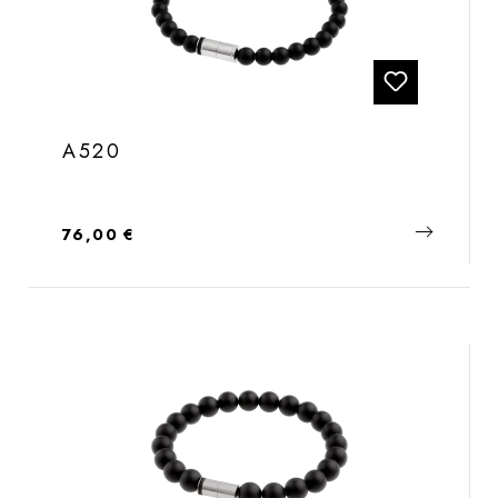
A520
Regulärer Preis:
76,00 €