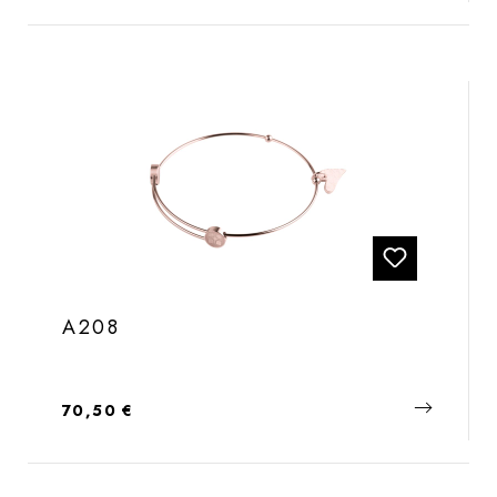
A208
Regulärer Preis:
70,50 €