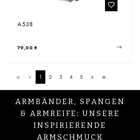
A538
Regulärer Preis:
79,00 €
Seite
Seite
Seite
Seite
Seite
1
2
3
4
5
ARMBÄNDER, SPANGEN
& ARMREIFE: UNSERE
INSPIRIERENDE
ARMSCHMUCK