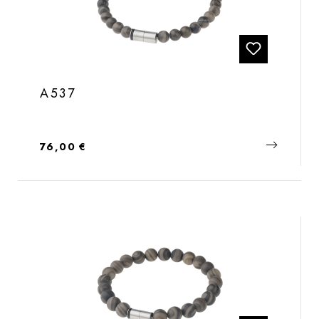
A537
Regulärer Preis:
76,00 €