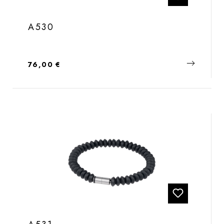
A530
Regulärer Preis:
76,00 €