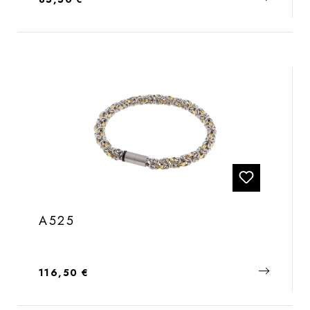
A525
Regulärer Preis:
116,50 €