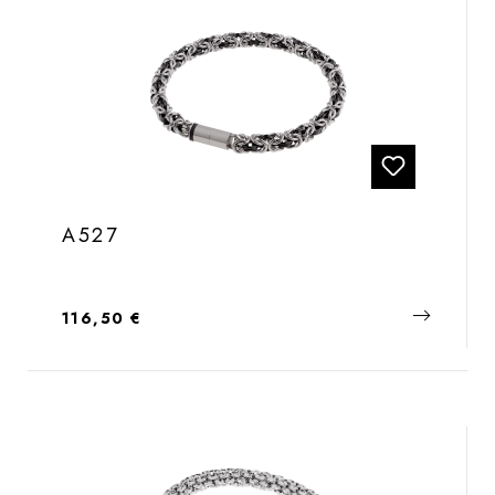
A527
Regulärer Preis:
116,50 €