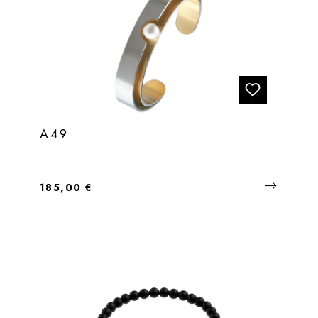
A49
Regulärer Preis:
185,00 €