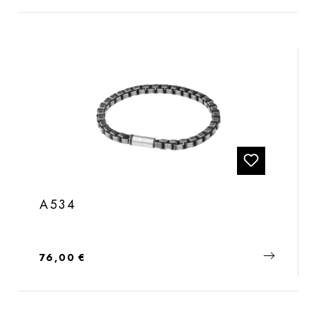
A534
Regulärer Preis:
76,00 €