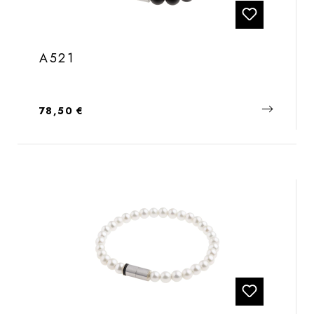
A521
Regulärer Preis:
78,50 €