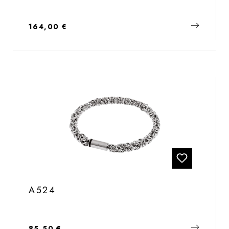
Regulärer Preis:
164,00 €
A524
Regulärer Preis:
85,50 €