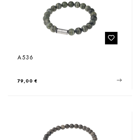
A536
Regulärer Preis:
79,00 €