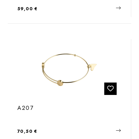
Regulärer Preis:
59,00 €
A207
Regulärer Preis:
70,50 €