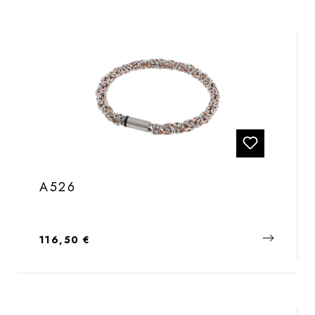
A526
Regulärer Preis:
116,50 €