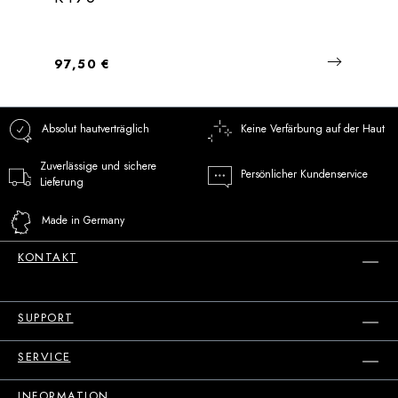
Regulärer Preis:
97,50 €
Absolut hautverträglich
Keine Verfärbung auf der Haut
Zuverlässige und sichere
Persönlicher Kundenservice
Lieferung
Made in Germany
KONTAKT
SUPPORT
SERVICE
INFORMATION