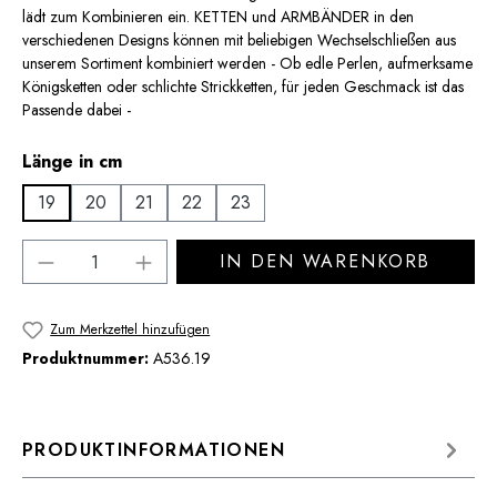
lädt zum Kombinieren ein. KETTEN und ARMBÄNDER in den
verschiedenen Designs können mit beliebigen Wechselschließen aus
unserem Sortiment kombiniert werden - Ob edle Perlen, aufmerksame
Königsketten oder schlichte Strickketten, für jeden Geschmack ist das
Passende dabei -
auswählen
Länge in cm
19
20
21
22
23
Produkt Anzahl: Gib den gewünschten Wert 
IN DEN WARENKORB
Zum Merkzettel hinzufügen
Produktnummer:
A536.19
PRODUKTINFORMATIONEN