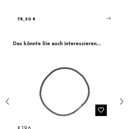
Regulärer Preis:
78,50 €
Produktgalerie überspringen
Das könnte Sie auch interessieren...
K196