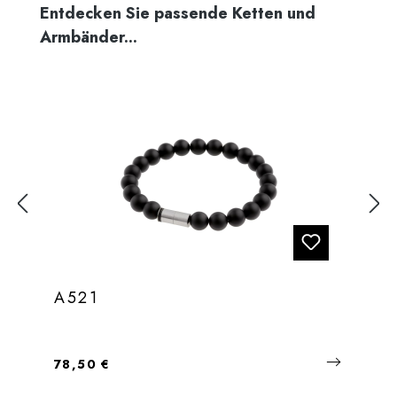
Produktgalerie überspringen
Entdecken Sie passende Ketten und
Armbänder...
A521
Regulärer Preis:
78,50 €