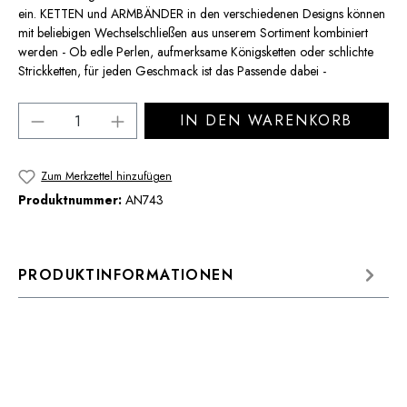
ein. KETTEN und ARMBÄNDER in den verschiedenen Designs können
mit beliebigen Wechselschließen aus unserem Sortiment kombiniert
werden - Ob edle Perlen, aufmerksame Königsketten oder schlichte
Strickketten, für jeden Geschmack ist das Passende dabei -
Produkt Anzahl: Gib den gewünschten Wert 
IN DEN WARENKORB
Zum Merkzettel hinzufügen
Produktnummer:
AN743
PRODUKTINFORMATIONEN