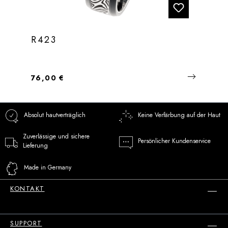
R423
Regulärer Preis:
76,00 €
Absolut hautverträglich
Keine Verfärbung auf der Haut
Zuverlässige und sichere
Persönlicher Kundenservice
Lieferung
Made in Germany
KONTAKT
SUPPORT