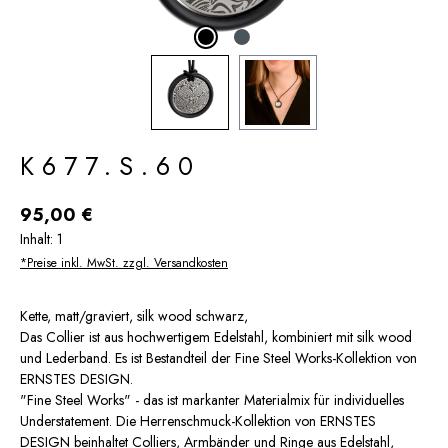
K677.S.60
Regulärer Preis:
95,00 €
Inhalt:
1
*Preise inkl. MwSt. zzgl. Versandkosten
Kette, matt/graviert, silk wood schwarz,
Das Collier ist aus hochwertigem Edelstahl, kombiniert mit silk wood
und Lederband. Es ist Bestandteil der Fine Steel Works-Kollektion von
ERNSTES DESIGN.
"Fine Steel Works" - das ist markanter Materialmix für individuelles
Understatement. Die Herrenschmuck-Kollektion von ERNSTES
DESIGN beinhaltet Colliers, Armbänder und Ringe aus Edelstahl,