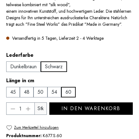
teilweise kombiniert mit "silk wood",
einem innovativen Kunststoff, und hochwertigem Leder. Die stählernen
Designs für Ihn unterstreichen ausdrucksstarke Charaktere. Natürlich
trägt auch "Fine Steel Works" das Prädikat "Made in Germany".
Versandfertig in 5 Tagen, Lieferzeit 2 - 4 Werktage
auswählen
Lederfarbe
Dunkelbraun
Schwarz
auswählen
Länge in cm
45
48
50
54
60
Produkt Anzahl: Gib den gewünschten Wert 
Stk
IN DEN WARENKORB
Zum Merkzettel hinzufügen
Produktnummer:
K677.S.60