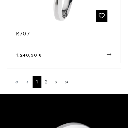
R707
Regulärer Preis:
1.240,50 €
Seite
Seite
1
2