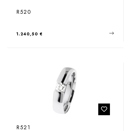
R520
Regulärer Preis:
1.240,50 €
R521