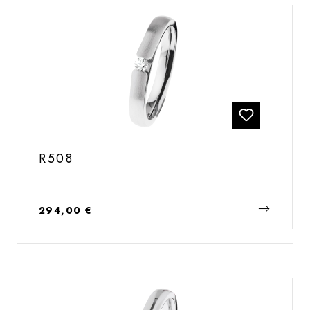
R508
Regulärer Preis:
294,00 €