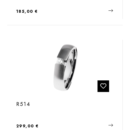
Regulärer Preis:
185,00 €
R514
Regulärer Preis:
299,00 €