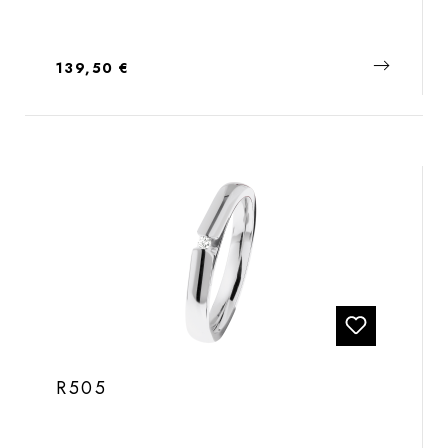
Regulärer Preis:
139,50 €
R505