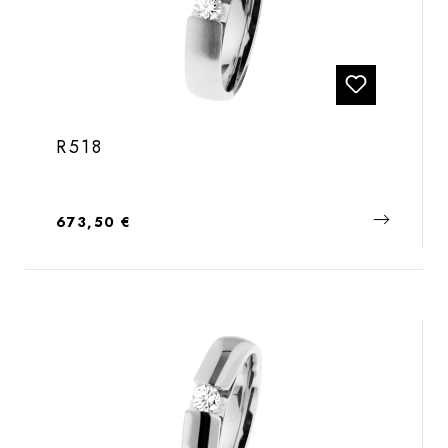
R518
Regulärer Preis:
673,50 €