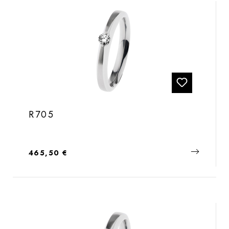
R705
Regulärer Preis:
465,50 €