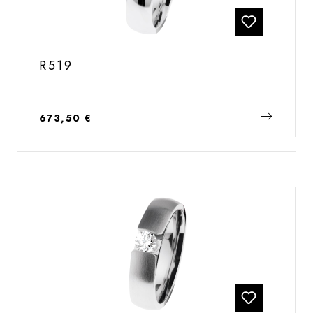
R519
Regulärer Preis:
673,50 €