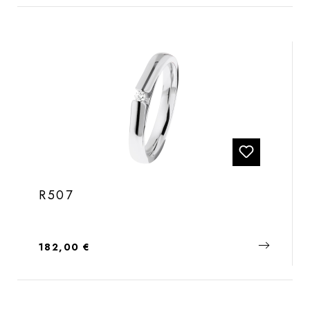
R507
Regulärer Preis:
182,00 €