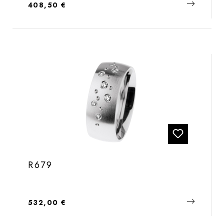
Regulärer Preis:
408,50 €
R679
Regulärer Preis:
532,00 €