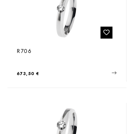
R706
Regulärer Preis:
673,50 €