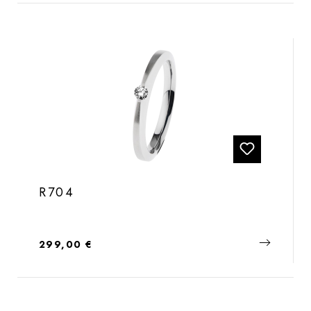
R704
Regulärer Preis:
299,00 €