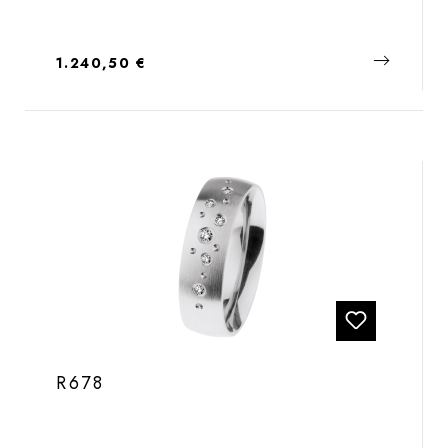
Regulärer Preis:
1.240,50 €
R678