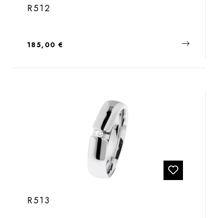
R512
Regulärer Preis:
185,00 €
R513