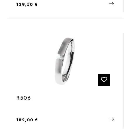
Regulärer Preis:
139,50 €
R506
Regulärer Preis:
182,00 €