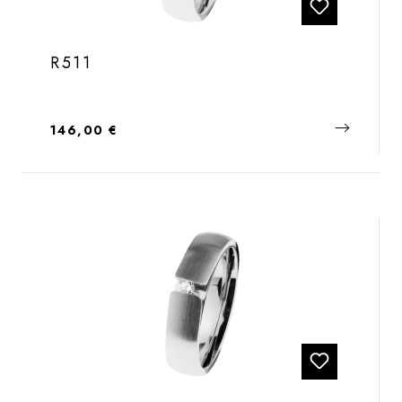
R511
Regulärer Preis:
146,00 €