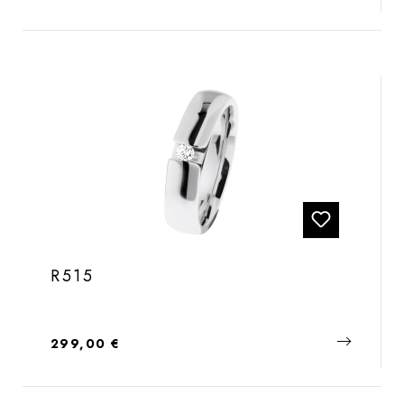
R515
Regulärer Preis:
299,00 €