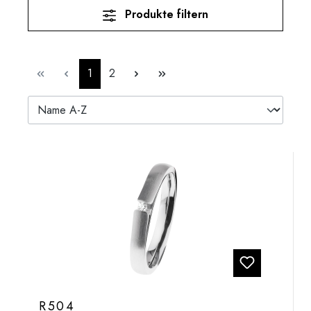
Produkte filtern
Seite
Seite
1
2
R504