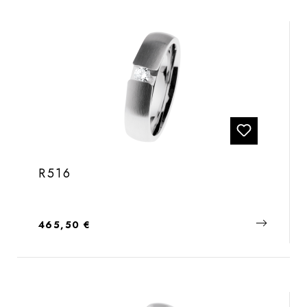
R516
Regulärer Preis:
465,50 €