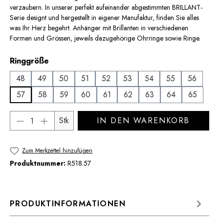
verzaubern. In unserer perfekt aufeinander abgestimmten BRILLANT-
Serie designt und hergestellt in eigener Manufaktur, finden Sie alles
was Ihr Herz begehrt. Anhänger mit Brillanten in verschiedenen
Formen und Grössen, jeweils dazugehörige Ohrringe sowie Ringe.
auswählen
Ringgröße
48
49
50
51
52
53
54
55
56
57
58
59
60
61
62
63
64
65
Produkt Anzahl: Gib den gewünschten Wert 
Stk
IN DEN WARENKORB
Zum Merkzettel hinzufügen
Produktnummer:
R518.57
PRODUKTINFORMATIONEN