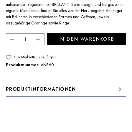
aufeinander abgestimmten BRILLANT- Serie designt und hergestellt in
eigener Manufaktur, finden Sie alles was Ihr Herz begehrt. Anhänger
mit Brillanten in verschiedenen Formen und Grössen, jeweils
dazugehörige Ohrringe sowie Ringe
Produkt Anzahl: Gib den gewünschten Wert 
IN DEN WARENKORB
Zum Merkzettel hinzufügen
Produktnummer:
AN860
PRODUKTINFORMATIONEN