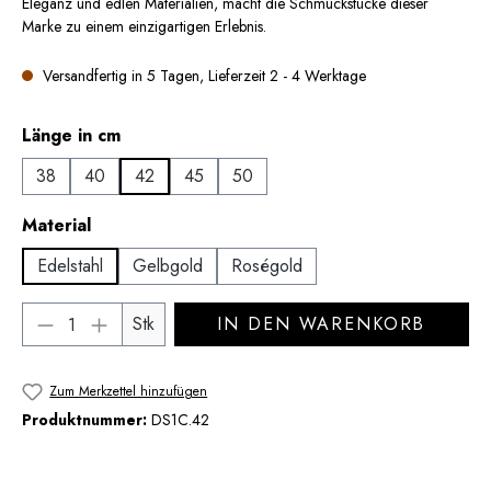
Eleganz und edlen Materialien, macht die Schmuckstücke dieser
Marke zu einem einzigartigen Erlebnis.
Versandfertig in 5 Tagen, Lieferzeit 2 - 4 Werktage
auswählen
Länge in cm
38
40
42
45
50
auswählen
Material
Edelstahl
Gelbgold
Roségold
Produkt Anzahl: Gib den gewünschten Wert 
Stk
IN DEN WARENKORB
Zum Merkzettel hinzufügen
Produktnummer:
DS1C.42