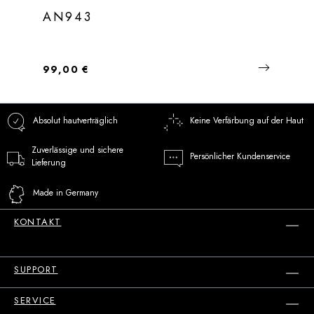
AN943
Regulärer Preis:
99,00 €
Absolut hautverträglich
Keine Verfärbung auf der Haut
Zuverlässige und sichere
Persönlicher Kundenservice
Lieferung
Made in Germany
KONTAKT
SUPPORT
SERVICE