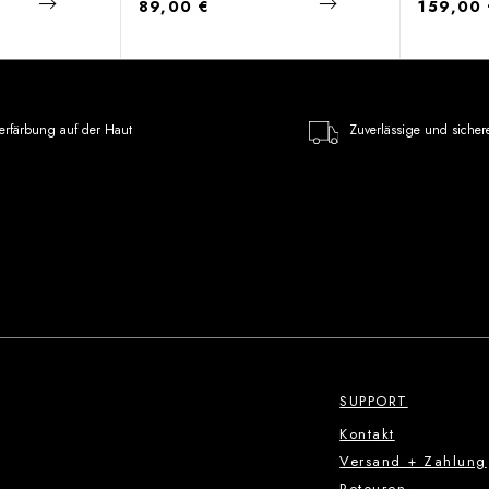
Regulärer Preis:
Regulärer
89,00 €
159,00
erfärbung auf der Haut
Zuverlässige und sicher
SUPPORT
Kontakt
Versand + Zahlung
Retouren