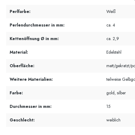
Perlfarbe:
Weiß
Perlendurchmesser in mm:
ca. 4
Kettenöffnung Ø in mm:
ca. 2,9
Material:
Edelstahl
Oberfläche:
matt/gekratzt/po
Weitere Materialien:
teilweise Gelbgo
Farbe:
gold, silber
Durchmesser in mm:
15
Geschlecht:
weiblich