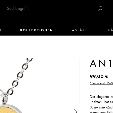
N
KOLLEKTIONEN
ANLÄSSE
H
AN
Regulärer Preis:
99,00 €
*Preise inkl. MwS
Der elegante, z
Edelstahl, hat e
Süsswasser-Zuch
Hauch von Raffi