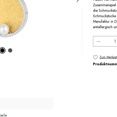
Zusammenspiel m
die Schmuckstü
Schmuckstücke 
Manufaktur in D
antiallergisch 
Produkt 
Zum Merkzet
Produktnum
perle