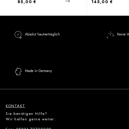
Regulärer Preis:
Regulärer Preis:
85,00 €
145,00 €
Absolut hautverträglich
Keine V
Made in Germany
KONTAKT
Sie benötigen Hilfe?
Wir helfen gerne weiter: