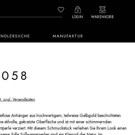
Du hast 0 Produkte auf dem M
LOGIN
WARENKORB
ÄNDLERSUCHE
MANUFAKTUR
1058
t. zzgl. Versandkosten
eitlose Anhänger aus hochwertigem, teilweise Gelbgold beschichteten
ine stilvolle, gekratzte Oberfläche und ist mit einer schimmernden
tperle verziert. Mit diesem Schmuckstück verleihen Sie Ihrem Look einen
nesse. Edle Süßwasserperlen sind ein Kleinod der Natur. Im