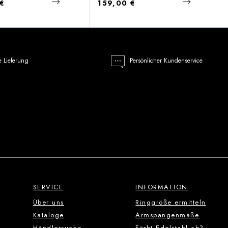
 Preis:
Regulärer Preis:
 €
159,00 €
e Lieferung
Persönlicher Kundenservice
SERVICE
INFORMATION
Über uns
Ringgröße ermitteln
Kataloge
Armspangenmaße
Händlersuche
Färbt Edelstahl ab?