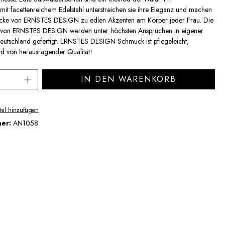
it facettenreichem Edelstahl unterstreichen sie ihre Eleganz und machen
cke von ERNSTES DESIGN zu edlen Akzenten am Körper jeder Frau. Die
von ERNSTES DESIGN werden unter höchsten Ansprüchen in eigener
eutschland gefertigt. ERNSTES DESIGN Schmuck ist pflegeleicht,
und von herausragender Qualität!
Anzahl: Gib den gewünschten Wert ein ode
IN DEN WARENKORB
tel hinzufügen
mer:
AN1058