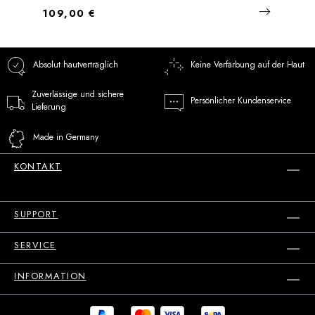
Regulärer Preis:
109,00 €
Absolut hautverträglich
Keine Verfärbung auf der Haut
Zuverlässige und sichere
Persönlicher Kundenservice
Lieferung
Made in Germany
KONTAKT
SUPPORT
SERVICE
INFORMATION