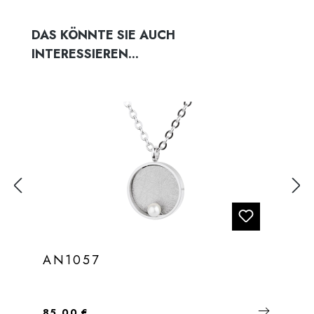
Produktgalerie überspringen
DAS KÖNNTE SIE AUCH
INTERESSIEREN...
AN1057
Regulärer Preis:
85,00 €