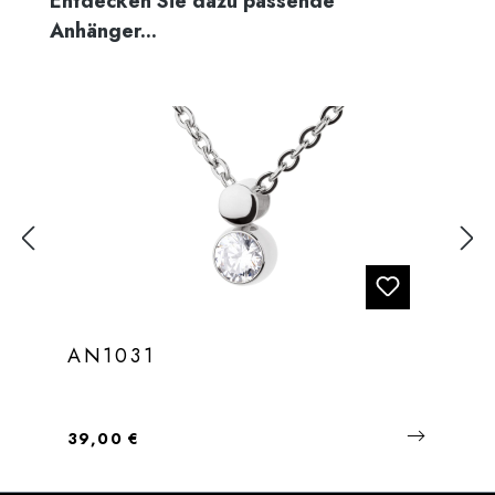
Entdecken Sie dazu passende
Anhänger...
AN1031
Regulärer Preis:
39,00 €