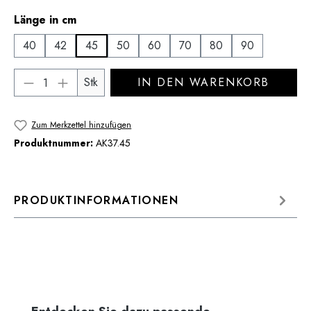
auswählen
Länge in cm
40
42
45
50
60
70
80
90
Produkt Anzahl: Gib den gewünschten Wert 
Stk
IN DEN WARENKORB
Zum Merkzettel hinzufügen
Produktnummer:
AK37.45
PRODUKTINFORMATIONEN
Produktgalerie überspringen