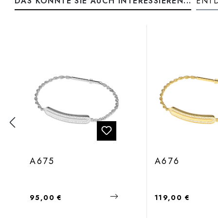
DAS KÖNNTE SIE AUCH INTERESSIEREN...
ENTD
Produktgalerie überspringen
A675
A676
Regulärer Preis:
Regulärer Preis:
95,00 €
119,00 €