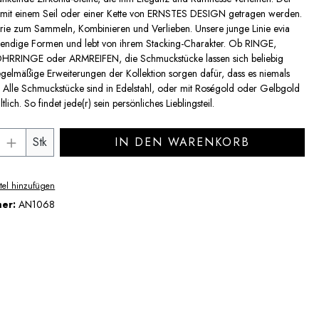
mit einem Seil oder einer Kette von ERNSTES DESIGN getragen werden.
erie zum Sammeln, Kombinieren und Verlieben. Unsere junge Linie evia
trendige Formen und lebt von ihrem Stacking-Charakter. Ob RINGE,
RINGE oder ARMREIFEN, die Schmuckstücke lassen sich beliebig
gelmäßige Erweiterungen der Kollektion sorgen dafür, dass es niemals
. Alle Schmuckstücke sind in Edelstahl, oder mit Roségold oder Gelbgold
tlich. So findet jede(r) sein persönliches Lieblingsteil.
Anzahl: Gib den gewünschten Wert ein ode
Stk
IN DEN WARENKORB
tel hinzufügen
mer:
AN1068