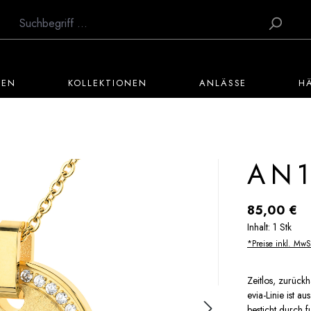
TEN
KOLLEKTIONEN
ANLÄSSE
H
AN
Regulärer Preis:
85,00 €
Inhalt:
1 Stk
*Preise inkl. MwS
Zeitlos, zurück
evia-Linie ist a
besticht durch 