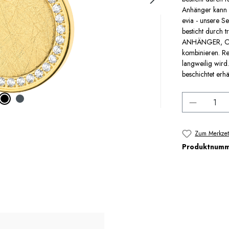
Anhänger kann 
evia - unsere S
besticht durch 
ANHÄNGER, OHR
kombinieren. Re
langweilig wird
beschichtet erhäl
Produkt 
Zum Merkzet
Produktnum