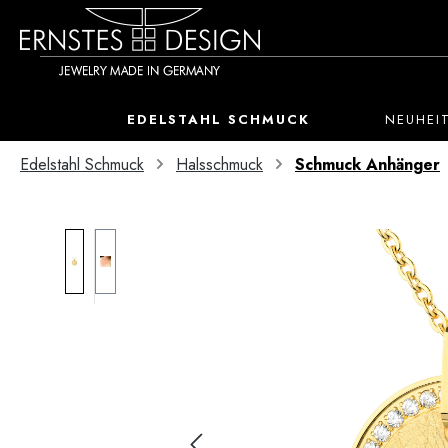
 Hauptinhalt springen
Zur Suche springen
Zur Hauptnavigation springen
EDELSTAHL SCHMUCK
NEUHEI
Edelstahl Schmuck
Halsschmuck
Schmuck Anhänger
Bildergalerie überspringen