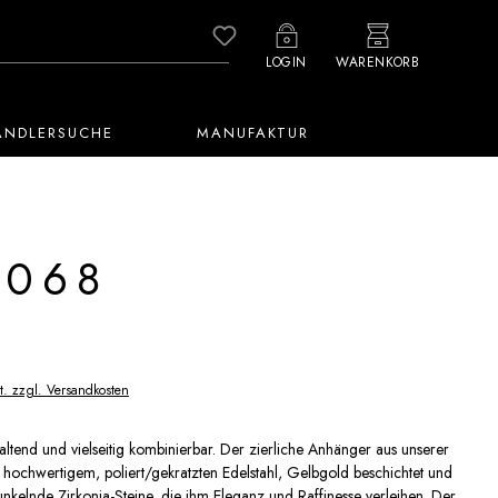
Du hast 0 Produkte auf dem M
LOGIN
WARENKORB
ÄNDLERSUCHE
MANUFAKTUR
1068
t. zzgl. Versandkosten
haltend und vielseitig kombinierbar. Der zierliche Anhänger aus unserer
us hochwertigem, poliert/gekratzten Edelstahl, Gelbgold beschichtet und
funkelnde Zirkonia-Steine, die ihm Eleganz und Raffinesse verleihen. Der