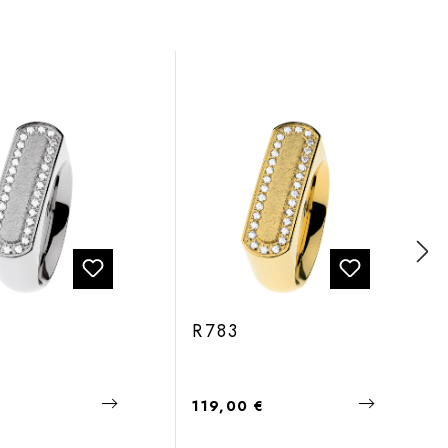
R783
 Preis:
Regulärer Preis:
€
119,00 €