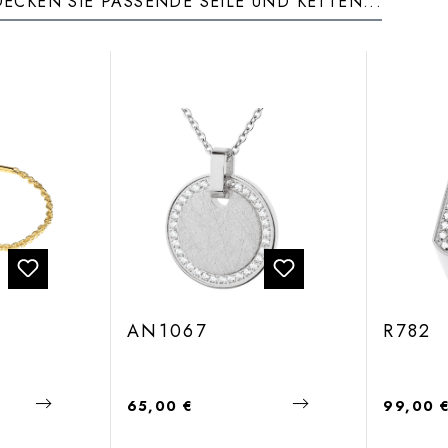
ECKEN SIE PASSENDE SEILE UND KETTEN...
AN1067
R782
Regulärer Preis:
Regulärer
65,00 €
99,00 