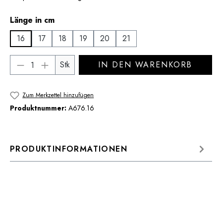
auswählen
Länge in cm
16
17
18
19
20
21
Produkt Anzahl: Gib den gewünschten Wert 
Stk
IN DEN WARENKORB
Zum Merkzettel hinzufügen
Produktnummer:
A676.16
PRODUKTINFORMATIONEN