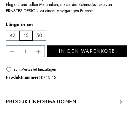
Eleganz und edlen Materialien, macht die Schmuckstücke von
ERNSTES DESIGN zu einem einzigartigen Erlebnis.
auswählen
Länge in cm
42
45
50
Produkt Anzahl: Gib den gewünschten Wert 
IN DEN WARENKORB
Zum Merkzettel hinzufügen
Produktnummer:
K740.45
PRODUKTINFORMATIONEN