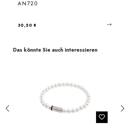
AN720
Regulärer Preis:
30,50 €
Produktgalerie überspringen
Das könnte Sie auch interessieren