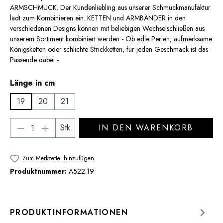
ARMSCHMUCK. Der Kundenliebling aus unserer Schmuckmanufaktur
lädt zum Kombinieren ein. KETTEN und ARMBÄNDER in den
verschiedenen Designs können mit beliebigen Wechselschließen aus
unserem Sortiment kombiniert werden - Ob edle Perlen, aufmerksame
Königsketten oder schlichte Strickketten, für jeden Geschmack ist das
Passende dabei -
auswählen
Länge in cm
19
20
21
Produkt Anzahl: Gib den gewünschten Wert 
Stk
IN DEN WARENKORB
Zum Merkzettel hinzufügen
Produktnummer:
A522.19
PRODUKTINFORMATIONEN