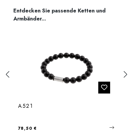
Produktgalerie überspringen
Entdecken Sie passende Ketten und
Armbänder...
A521
Regulärer Preis:
78,50 €