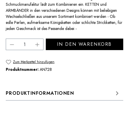
Schmuckmanufaktur lädt zum Kombinieren ein. KETTEN und
ARMBÄNDER in den verschiedenen Designs können mit beliebigen
Wechselschließen aus unserem Sortiment kombiniert werden - Ob
edle Perlen, aufmerksame Königsketten oder schlichte Strickketten, für
jeden Geschmack ist das Passende dabei -
Produkt Anzahl: Gib den gewünschten Wert 
IN DEN WARENKORB
Zum Merkzettel hinzufügen
Produktnummer:
AN728
PRODUKTINFORMATIONEN