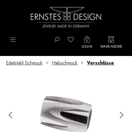
Zum Hauptinhalt springen
Du hast 0 Produkte auf d
LOGIN
WARENKORB
Edelstahl Schmuck
Halsschmuck
Verschlüsse
Bildergalerie überspringen