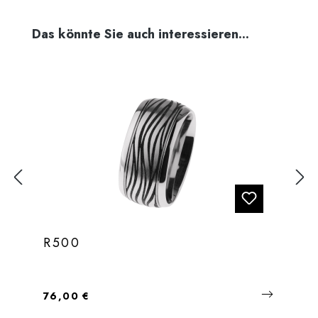
Produktgalerie überspringen
Das könnte Sie auch interessieren...
R500
Regulärer Preis:
76,00 €