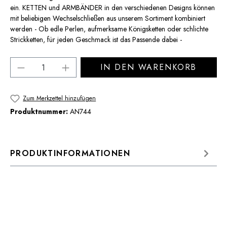
ein. KETTEN und ARMBÄNDER in den verschiedenen Designs können
mit beliebigen Wechselschließen aus unserem Sortiment kombiniert
werden - Ob edle Perlen, aufmerksame Königsketten oder schlichte
Strickketten, für jeden Geschmack ist das Passende dabei -
Produkt Anzahl: Gib den gewünschten Wert 
IN DEN WARENKORB
Zum Merkzettel hinzufügen
Produktnummer:
AN744
PRODUKTINFORMATIONEN