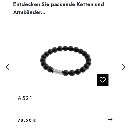
Produktgalerie überspringen
Entdecken Sie passende Ketten und
Armbänder...
A521
Regulärer Preis:
78,50 €