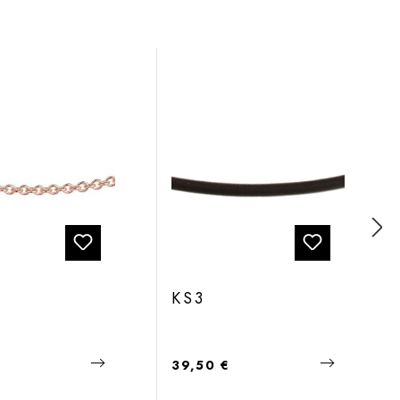
KS3
 Preis:
Regulärer Preis:
€
39,50 €