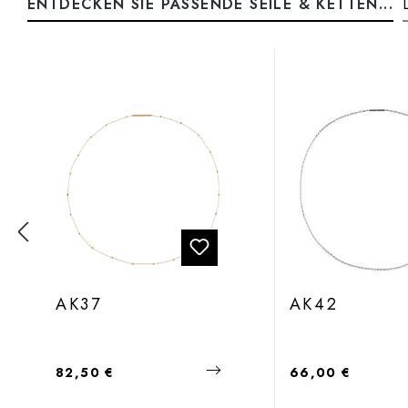
ENTDECKEN SIE PASSENDE SEILE & KETTEN...
Produktgalerie überspringen
AK37
AK42
Regulärer Preis:
Regulärer Preis:
82,50 €
66,00 €