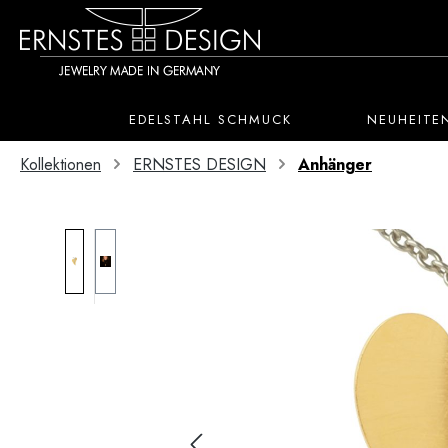
 Hauptinhalt springen
Zur Suche springen
Zur Hauptnavigation springen
EDELSTAHL SCHMUCK
NEUHEITE
Kollektionen
ERNSTES DESIGN
Anhänger
Bildergalerie überspringen