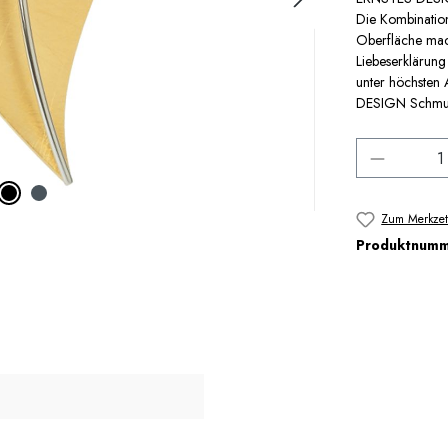
Die Kombination
Oberfläche mac
Liebeserklärun
unter höchsten 
DESIGN Schmuck 
Produkt 
Zum Merkzet
Produktnum