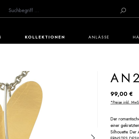
N
KOLLEKTIONEN
ANLÄSSE
H
AN
Regulärer Preis:
99,00 €
*Preise inkl. MwS
Der romantische
einer gekratzte
Silhouette. Der
ERNSTES DESIGN