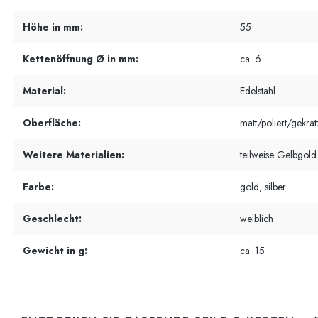
Höhe in mm:
55
Kettenöffnung Ø in mm:
ca. 6
Material:
Edelstahl
Oberfläche:
matt/poliert/gekrat
Weitere Materialien:
teilweise Gelbgold
Farbe:
gold, silber
Geschlecht:
weiblich
Gewicht in g:
ca. 15