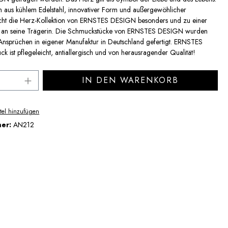
 aus kühlem Edelstahl, innovativer Form und außergewöhlicher
ht die Herz-Kollektion von ERNSTES DESIGN besonders und zu einer
g an seine Trägerin. Die Schmuckstücke von ERNSTES DESIGN wurden
Ansprüchen in eigener Manufaktur in Deutschland gefertigt. ERNSTES
ist pflegeleicht, antiallergisch und von herausragender Qualität!
Anzahl: Gib den gewünschten Wert ein ode
IN DEN WARENKORB
tel hinzufügen
mer:
AN212