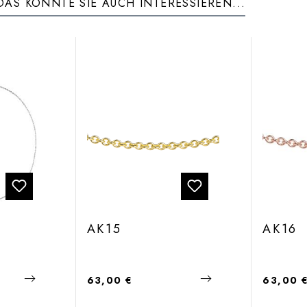
DAS KÖNNTE SIE AUCH INTERESSIEREN...
AK15
AK16
Regulärer Preis:
Regulärer
63,00 €
63,00 