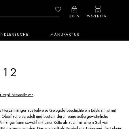
Du hast 0 Produkte auf dem M
LOGIN
WARENKORB
ÄNDLERSUCHE
MANUFAKTUR
212
t. zzgl. Versandkosten
 Herzanhänger aus teilweise Gelbgold beschichtetem Edelstahl ist mit
n Oberfläche veredelt und besticht durch seine außergewöhnliche
 Anhänger kann sowohl mit einer Kette als auch mit einem Seil von
 getragen werden. Das Herz gilt als Symbol der Liebe und des Lebens.