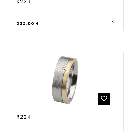
R223
Regulärer Preis:
305,00 €
R224