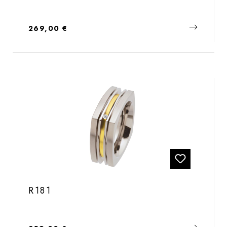
Regulärer Preis:
269,00 €
R181