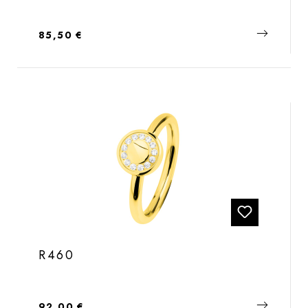
Regulärer Preis:
85,50 €
R460
Regulärer Preis:
92,00 €