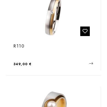
R110
Regulärer Preis:
349,00 €