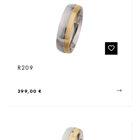
R209
Regulärer Preis:
399,00 €