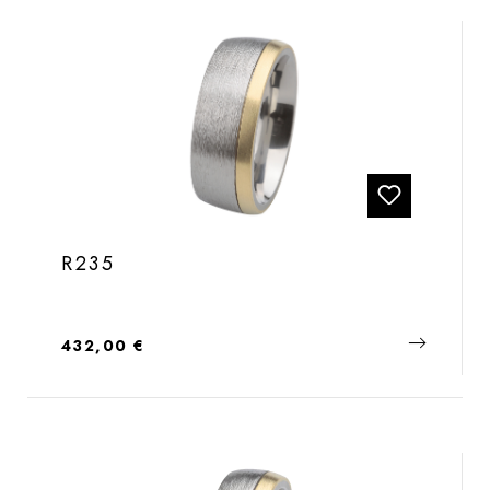
R235
Regulärer Preis:
432,00 €