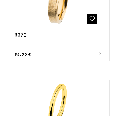
R372
Regulärer Preis:
85,50 €