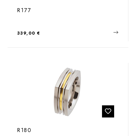
R177
Regulärer Preis:
339,00 €
R180