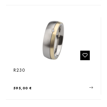
R230
Regulärer Preis:
595,00 €