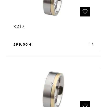
R217
Regulärer Preis:
299,00 €