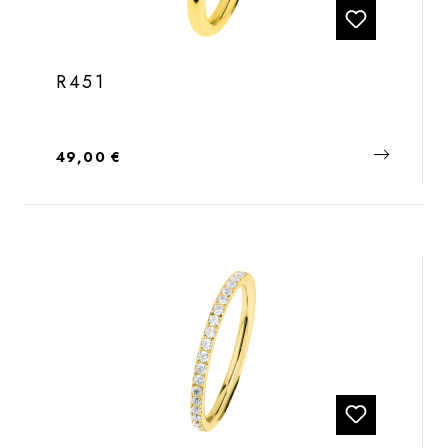
R451
Regulärer Preis:
49,00 €