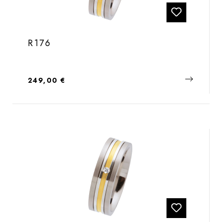
R176
Regulärer Preis:
249,00 €