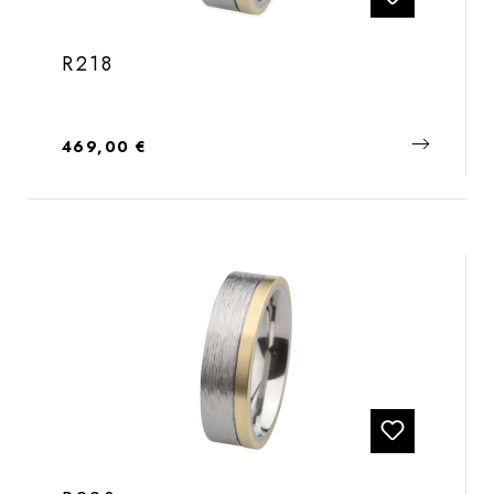
R218
Regulärer Preis:
469,00 €