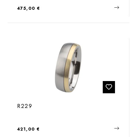
Regulärer Preis:
475,00 €
R229
Regulärer Preis:
421,00 €