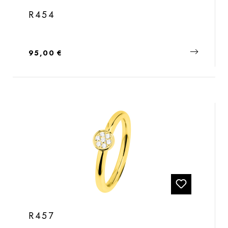
R454
Regulärer Preis:
95,00 €
R457