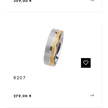
Regulärer Preis:
359,00 €
R207
Regulärer Preis:
279,00 €