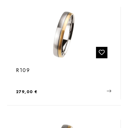
R109
Regulärer Preis:
279,00 €