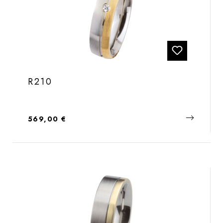
R210
Regulärer Preis:
569,00 €