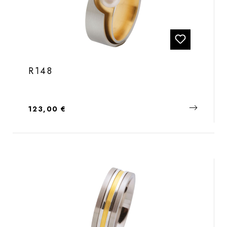
R148
Regulärer Preis:
123,00 €