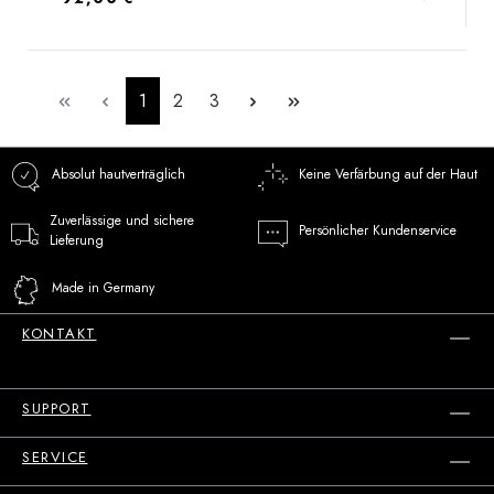
Seite
Seite
Seite
1
2
3
Absolut hautverträglich
Keine Verfärbung auf der Haut
Zuverlässige und sichere
Persönlicher Kundenservice
Lieferung
Made in Germany
KONTAKT
SUPPORT
SERVICE