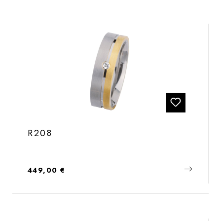
R208
Regulärer Preis:
449,00 €