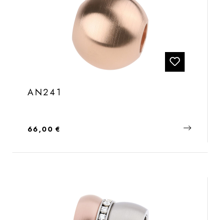
AN241
Regulärer Preis:
66,00 €