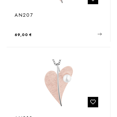
AN207
Regulärer Preis:
69,00 €