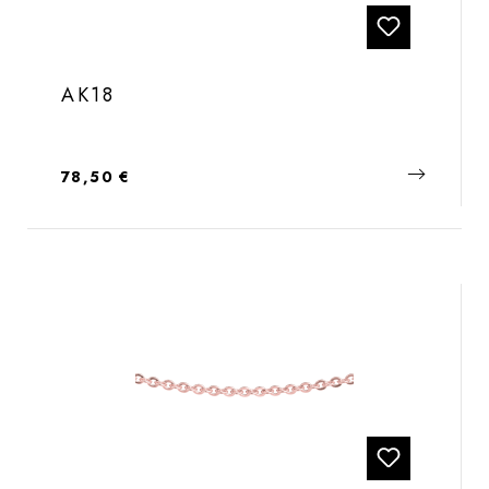
AK18
Regulärer Preis:
78,50 €