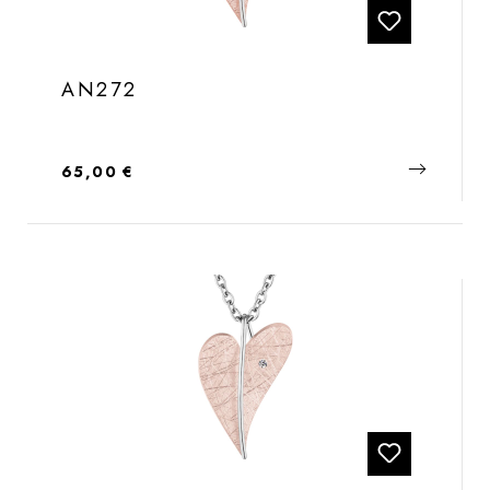
AN272
Regulärer Preis:
65,00 €