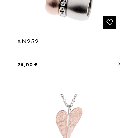
AN252
Regulärer Preis:
95,00 €