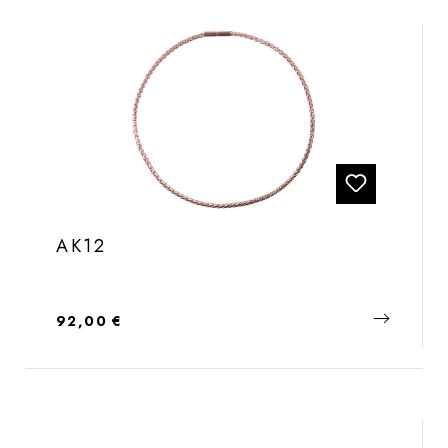
AK12
Regulärer Preis:
92,00 €