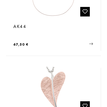
AK44
Regulärer Preis:
67,50 €