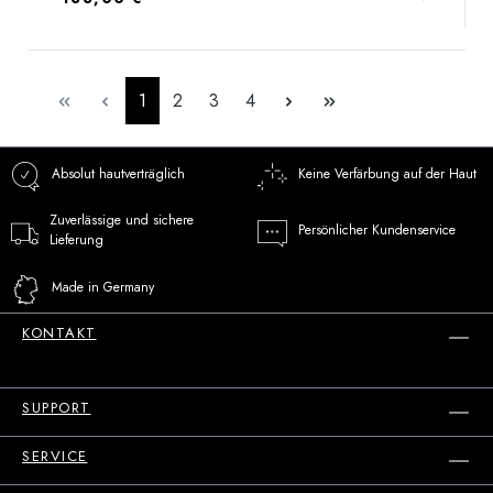
Seite
Seite
Seite
Seite
1
2
3
4
Absolut hautverträglich
Keine Verfärbung auf der Haut
Zuverlässige und sichere
Persönlicher Kundenservice
Lieferung
Made in Germany
KONTAKT
SUPPORT
SERVICE