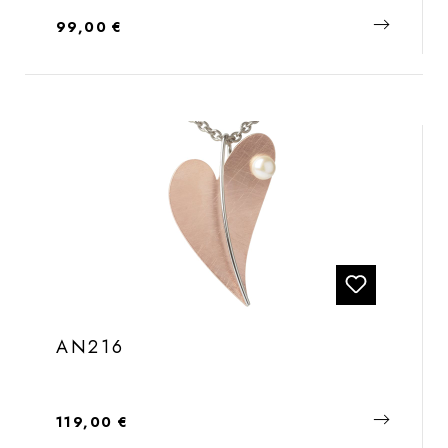
Regulärer Preis:
99,00 €
AN216
Regulärer Preis:
119,00 €