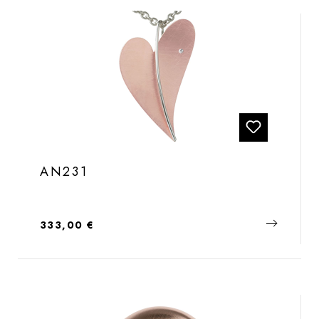
AN231
Regulärer Preis:
333,00 €