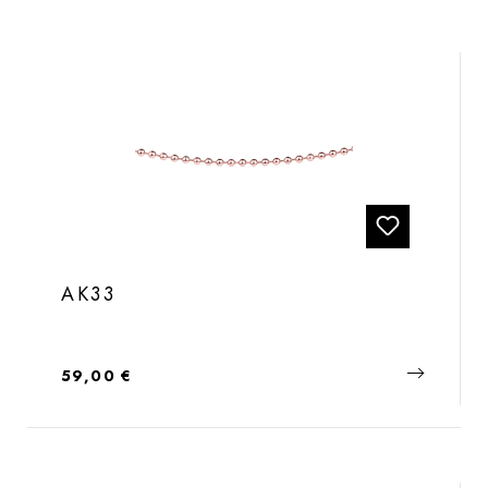
AK33
Regulärer Preis:
59,00 €