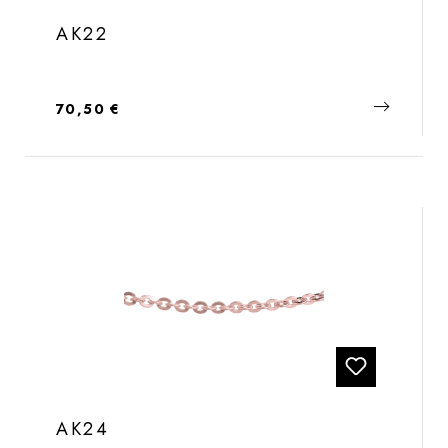
AK22
Regulärer Preis:
70,50 €
AK24