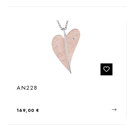
AN228
Regulärer Preis:
169,00 €