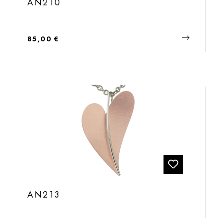
AN210
Regulärer Preis:
85,00 €
AN213