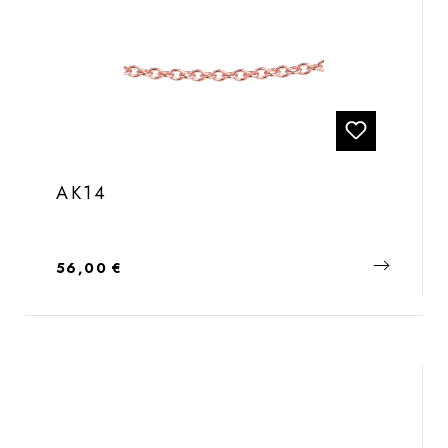
AK14
Regulärer Preis:
56,00 €