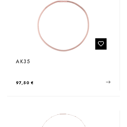
AK35
Regulärer Preis:
97,50 €