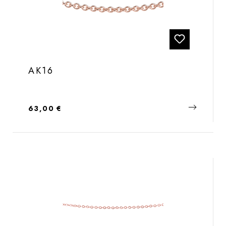
AK16
Regulärer Preis:
63,00 €