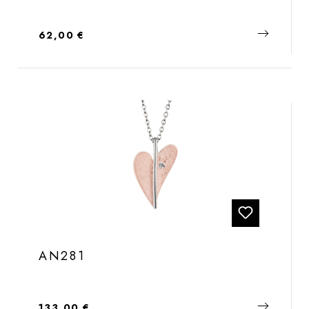
Regulärer Preis:
62,00 €
AN281
Regulärer Preis:
133,00 €