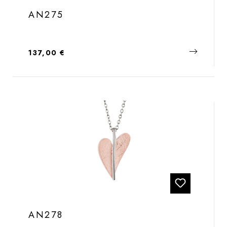
AN275
Regulärer Preis:
137,00 €
AN278