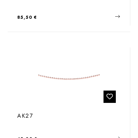
Regulärer Preis:
85,50 €
AK27