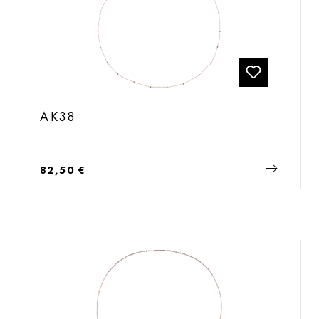
AK38
Regulärer Preis:
82,50 €