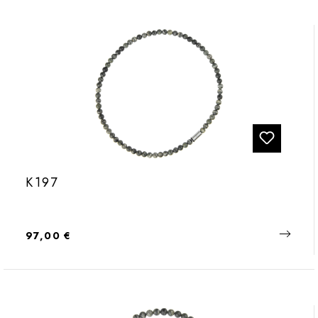
K197
Regulärer Preis:
97,00 €