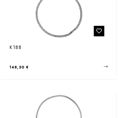
K188
Regulärer Preis:
148,50 €