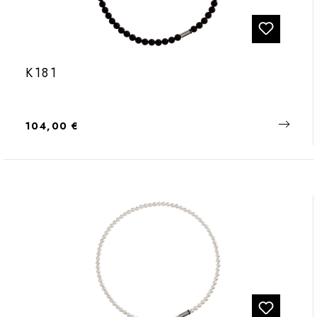
K181
Regulärer Preis:
104,00 €