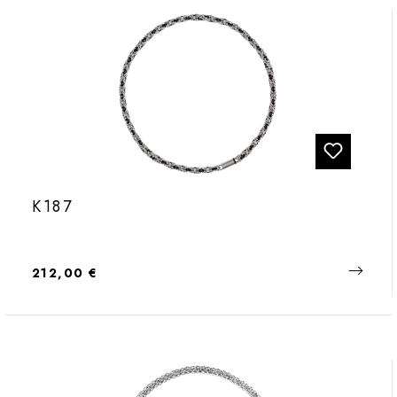
K187
Regulärer Preis:
212,00 €