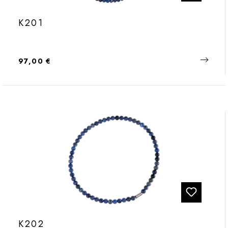
K201
Regulärer Preis:
97,00 €
K202