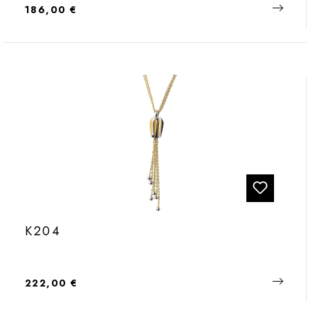
Regulärer Preis:
186,00 €
K204
Regulärer Preis:
222,00 €