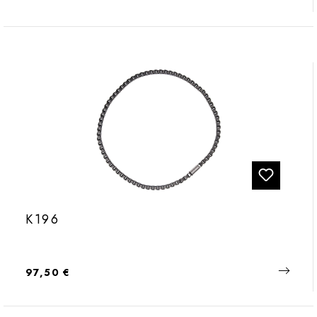
K196
Regulärer Preis:
97,50 €