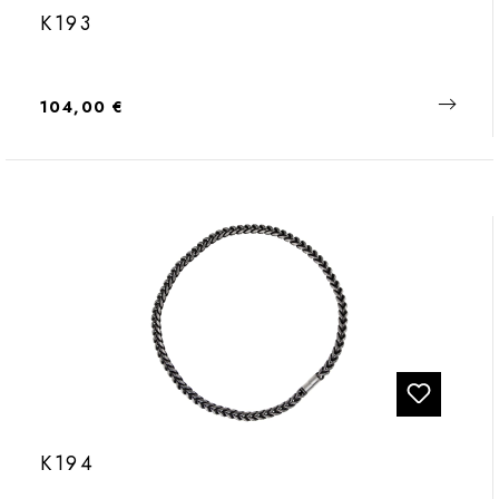
K193
Regulärer Preis:
104,00 €
K194