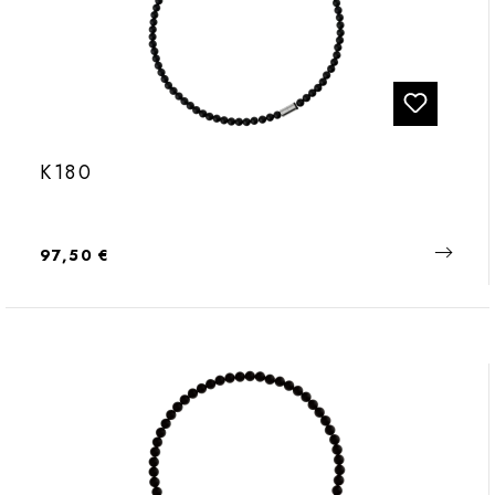
K180
Regulärer Preis:
97,50 €