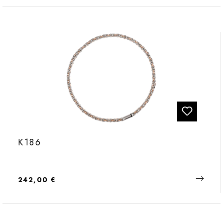
K186
Regulärer Preis:
242,00 €