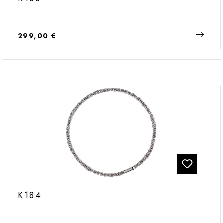
Regulärer Preis:
299,00 €
K184