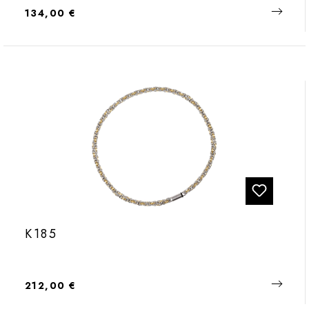
Regulärer Preis:
134,00 €
K185
Regulärer Preis:
212,00 €