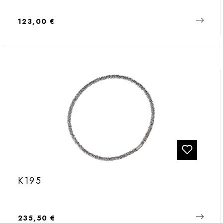
Regulärer Preis:
123,00 €
K195
Regulärer Preis:
235,50 €