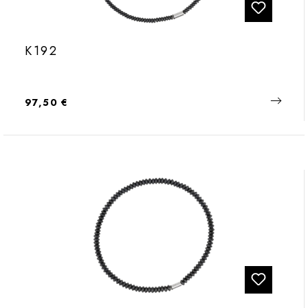
K192
Regulärer Preis:
97,50 €