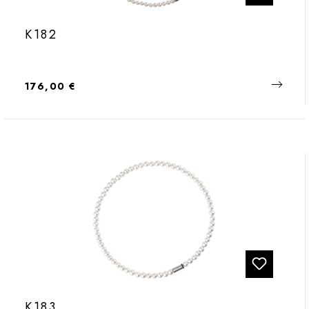
K182
Regulärer Preis:
176,00 €
K183