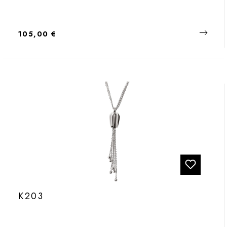
Regulärer Preis:
105,00 €
K203