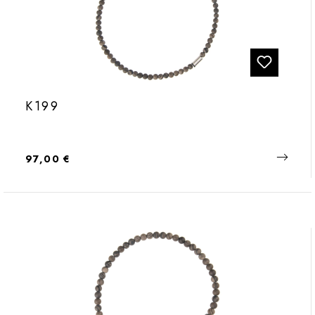
K199
Regulärer Preis:
97,00 €