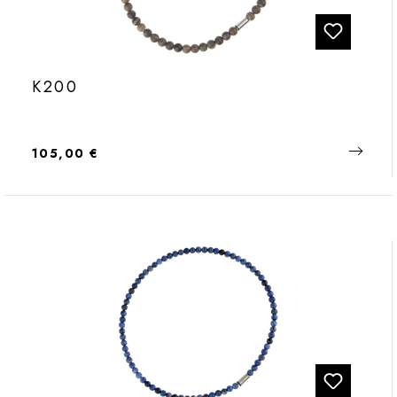
K200
Regulärer Preis:
105,00 €