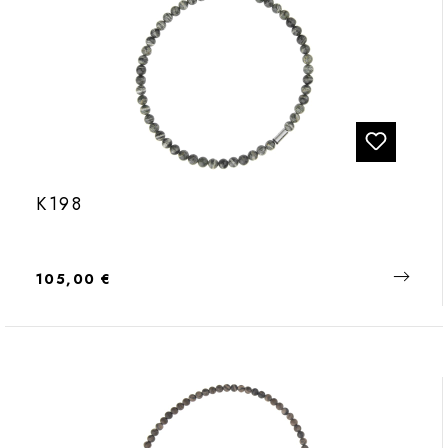
K198
Regulärer Preis:
105,00 €