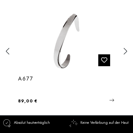
A677
Regulärer Preis:
89,00 €
Absolut hautverträglich
Keine Verfärbung auf der Haut