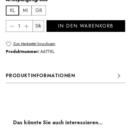
KL
MI
GR
Produkt Anzahl: Gib den gewünschten Wert 
Stk
IN DEN WARENKORB
Zum Merkzettel hinzufügen
Produktnummer:
A677.KL
PRODUKTINFORMATIONEN
Produktgalerie überspringen
Das könnte Sie auch interessieren...