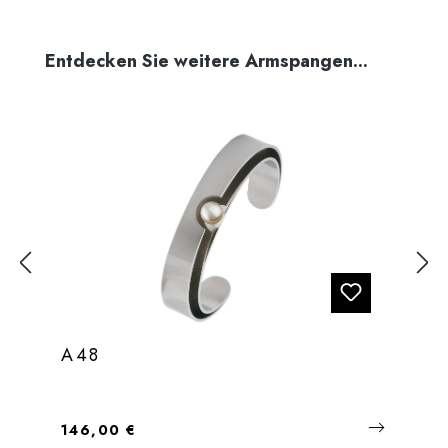
Produktgalerie überspringen
Entdecken Sie weitere Armspangen...
A48
Regulärer Preis:
146,00 €