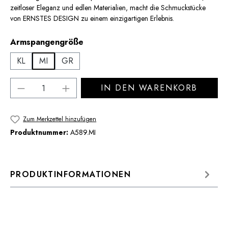
zeitloser Eleganz und edlen Materialien, macht die Schmuckstücke
von ERNSTES DESIGN zu einem einzigartigen Erlebnis.
auswählen
Armspangengröße
KL
MI
GR
Produkt Anzahl: Gib den gewünschten Wert 
IN DEN WARENKORB
Zum Merkzettel hinzufügen
Produktnummer:
A589.MI
PRODUKTINFORMATIONEN