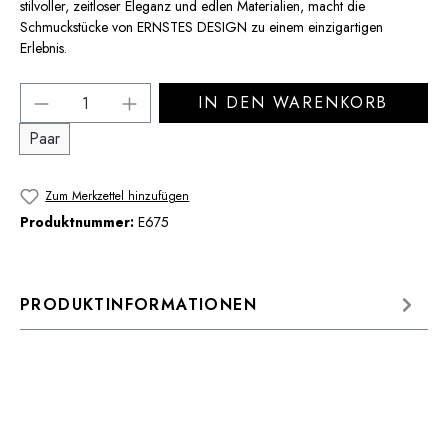
stilvoller, zeitloser Eleganz und edlen Materialien, macht die
Schmuckstücke von ERNSTES DESIGN zu einem einzigartigen
Erlebnis.
Produkt Anzahl: Gib den gewünschten Wert 
IN DEN WARENKORB
Paar
Zum Merkzettel hinzufügen
Produktnummer:
E675
PRODUKTINFORMATIONEN