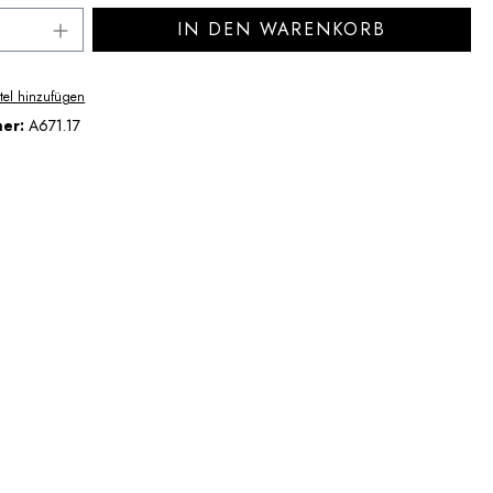
Anzahl: Gib den gewünschten Wert ein ode
IN DEN WARENKORB
tel hinzufügen
mer:
A671.17