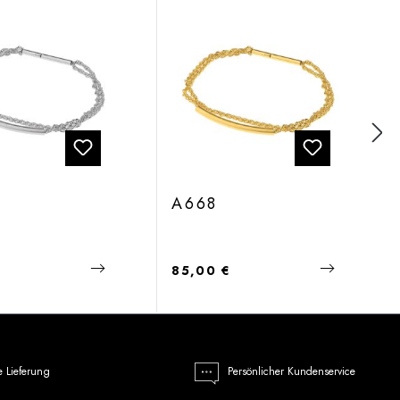
A668
 Preis:
Regulärer Preis:
€
85,00 €
e Lieferung
Persönlicher Kundenservice