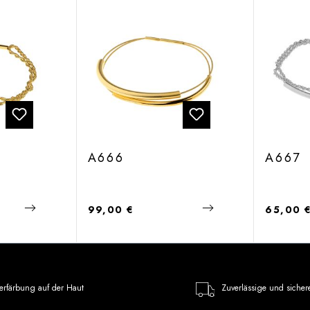
A666
A667
Regulärer Preis:
Regulärer
99,00 €
65,00 
erfärbung auf der Haut
Zuverlässige und sicher