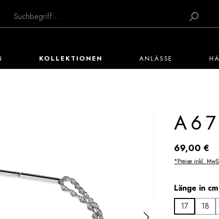
N
KOLLEKTIONEN
ANLÄSSE
H
A67
Regulärer Preis:
69,00 €
*Preise inkl. MwS
Länge in cm
17
18