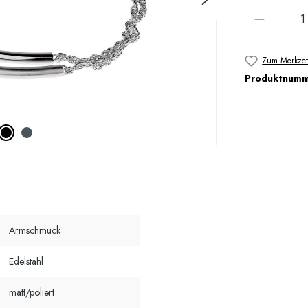
Produkt 
Zum Merkzet
Produktnum
Armschmuck
Edelstahl
matt/poliert