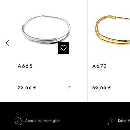
A665
A672
Regulärer Preis:
Regulärer Preis:
79,00 €
89,00 €
Absolut hautverträglich
Keine V