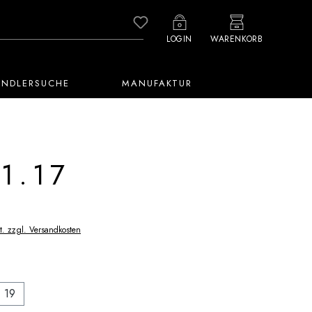
Du hast 0 Produkte auf dem M
LOGIN
WARENKORB
ÄNDLERSUCHE
MANUFAKTUR
1.17
t. zzgl. Versandkosten
auswählen
19